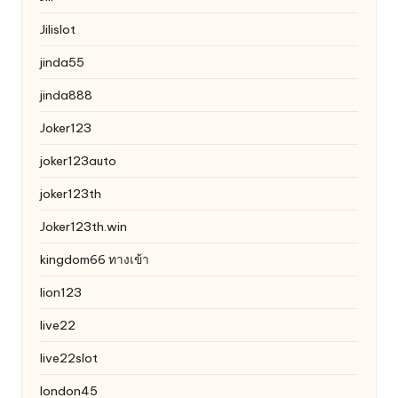
Jilislot
jinda55
jinda888
Joker123
joker123auto
joker123th
Joker123th.win
kingdom66 ทางเข้า
lion123
live22
live22slot
london45