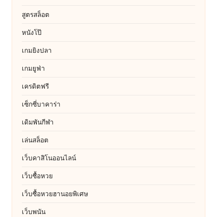
สูตรสล็อต
หนังโป๊
เกมยิงปลา
เกมยูฟ่า
เครดิตฟรี
เซ็กซี่บาคาร่า
เดิมพันกีฬา
เล่นสล็อต
เว็บคาสิโนออนไลน์
เว็บซื้อหวย
เว็บซื้อหวยฮานอยพิเศษ
เว็บพนัน