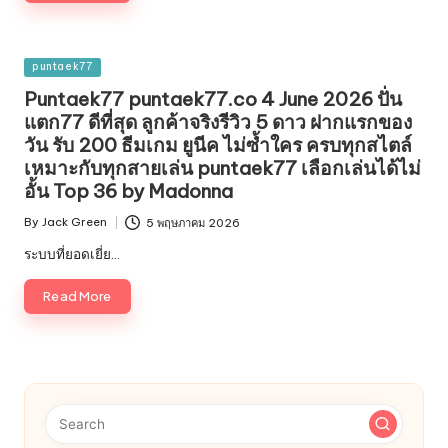
Posted
puntaek77
in
Puntaek77 puntaek77.co 4 June 2026 ปั่น
แตก77 ดีที่สุด ลูกค้าจริงรีวิว 5 ดาว ฝากแรกของ
วัน รับ 200 ธีมเกม ยูนีค ไม่ซ้ำใคร ครบทุกสไตล์
เหมาะกับทุกสายเล่น puntaek77 เลือกเล่นได้ไม่
อั้น Top 36 by Madonna
By
Jack Green
5 พฤษภาคม 2026
Posted
by
ระบบที่ยอดเยี่ย…
Read More