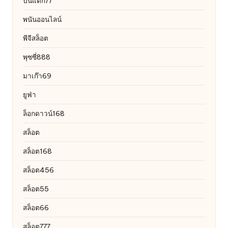
ปั่นแตก77
พนันออนไลน์
พีจีสล็อต
พุซซี่888
มาเก๊า69
ยูฟ่า
ล็อกดาวน์168
สล็อต
สล็อต168
สล็อต456
สล็อต55
สล็อต66
สล็อต777