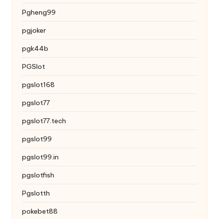
Pgheng99
pgjoker
pgk44b
PGSlot
pgslot168
pgslot77
pgslot77.tech
pgslot99
pgslot99.in
pgslotfish
Pgslotth
pokebet88