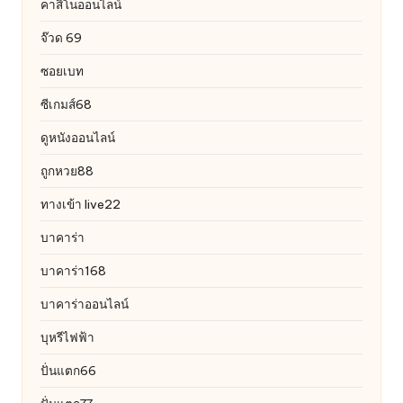
คาสิโนออนไลน์
จ๊วด 69
ซอยเบท
ซีเกมส์68
ดูหนังออนไลน์
ถูกหวย88
ทางเข้า live22
บาคาร่า
บาคาร่า168
บาคาร่าออนไลน์
บุหรีไฟฟ้า
ปั่นแตก66