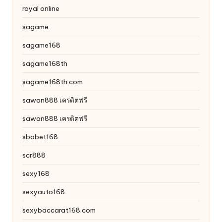
royal online
sagame
sagame168
sagame168th
sagame168th.com
sawan888 เครดิตฟรี
sawan888 เครดิตฟรี
sbobet168
scr888
sexy168
sexyauto168
sexybaccarat168.com