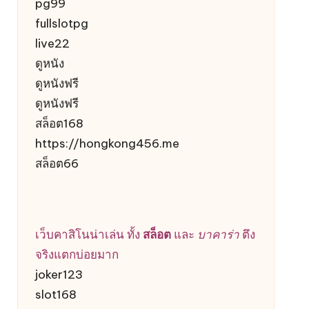
pg99
fullslotpg
live22
ดูหนัง
ดูหนังฟรี
ดูหนังฟรี
สล็อต168
https://hongkong456.me
สล็อต66
เว็บคาสิโนน่าเล่น ทั้ง
สล็อต
และ
บาคาร่า
ตึง
จริงแตกบ่อยมาก
joker123
slot168