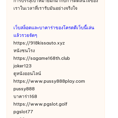
การบรรลุเป้าหมายมักมากับการตัดสินใจของ
เราในเวลาที่เรารับมันอย่างจริงใจ
เว็บสล็อตและบาคาร่าของโครตดีเว็บนี้เล่น
แล้วรวยจัดๆ
https://918kissauto.xyz
หนังชนโรง
https://sagame168th.club
joker123
ดูหนังออนไลน์
https://www.pussy888play.com
pussy888
บาคาร่า168
https://www.pgslot.golf
pgslot77