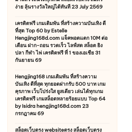
ง่าย ลุ้นรางวัลใหญ่ได้ทันที 23 July 2569
เครดิตฟรี เกมเดิมพัน ที่สร้างความบันเทิง ดี
ที่สุด Top 60 by Estelle
Hengjing168d.com แจ็คพอตแตก 10M ต่อ
เดือน ฝาก-ถอน รวดเร็ว ไลฟ์สด สล็อต ยิง
ปลา กีฬา ไพ่ เครดิตฟรี ที่ 1 ของเอเชีย 31
กันยายน 69
Hengjing168 เกมเดิมพัน ที่สร้างความ
บันเทิง ดีที่สุด ทุกยอดฝากรับ 500 บาท เกม
คุรภาพ เว็บโปร่งใส ยูสเดียว เล่นได้ทุกเกม
เครดิตฟรี เกมสล็อตหลายร้อยแบบ Top 64
by Isidra hengjing168d.com 23
กรกฎาคม 69
สล็อตเว็บตรง websiteตรง สล็อตเว็บตรง