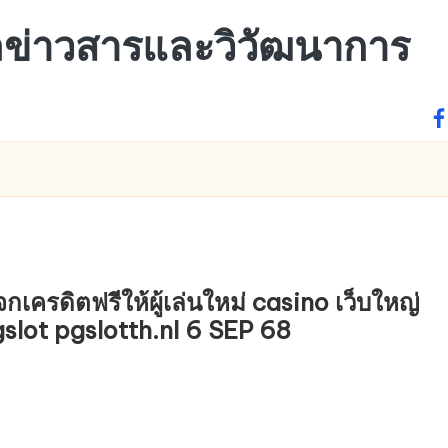
ลข่าวสารและวิวัฒนาการ
fa
ครดิตฟรีให้ผู้เล่นใหม่ casino เว็บใหญ่
gslot pgslotth.nl 6 SEP 68