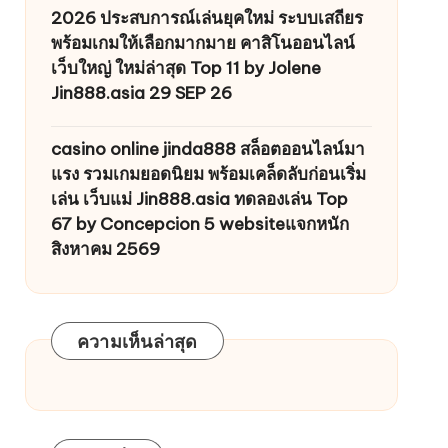
2026 ประสบการณ์เล่นยุคใหม่ ระบบเสถียร
พร้อมเกมให้เลือกมากมาย คาสิโนออนไลน์
เว็บใหญ่ ใหม่ล่าสุด Top 11 by Jolene
Jin888.asia 29 SEP 26
casino online jinda888 สล็อตออนไลน์มา
แรง รวมเกมยอดนิยม พร้อมเคล็ดลับก่อนเริ่ม
เล่น เว็บแม่ Jin888.asia ทดลองเล่น Top
67 by Concepcion 5 websiteแจกหนัก
สิงหาคม 2569
ความเห็นล่าสุด