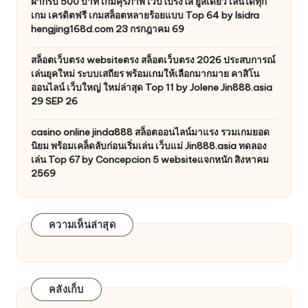
ฝากรับ 500 บาท เกมคุรภาพ เว็บโปร่งใส ยูสเดียว เล่นได้ทุก
เกม เครดิตฟรี เกมสล็อตหลายร้อยแบบ Top 64 by Isidra
hengjing168d.com 23 กรกฎาคม 69
สล็อตเว็บตรง websiteตรง สล็อตเว็บตรง 2026 ประสบการณ์
เล่นยุคใหม่ ระบบเสถียร พร้อมเกมให้เลือกมากมาย คาสิโน
ออนไลน์ เว็บใหญ่ ใหม่ล่าสุด Top 11 by Jolene Jin888.asia
29 SEP 26
casino online jinda888 สล็อตออนไลน์มาแรง รวมเกมยอด
นิยม พร้อมเคล็ดลับก่อนเริ่มเล่น เว็บแม่ Jin888.asia ทดลอง
เล่น Top 67 by Concepcion 5 websiteแจกหนัก สิงหาคม
2569
ความเห็นล่าสุด
คลังเก็บ