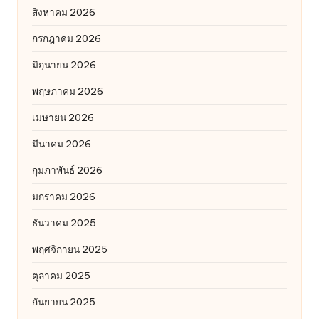
สิงหาคม 2026
กรกฎาคม 2026
มิถุนายน 2026
พฤษภาคม 2026
เมษายน 2026
มีนาคม 2026
กุมภาพันธ์ 2026
มกราคม 2026
ธันวาคม 2025
พฤศจิกายน 2025
ตุลาคม 2025
กันยายน 2025