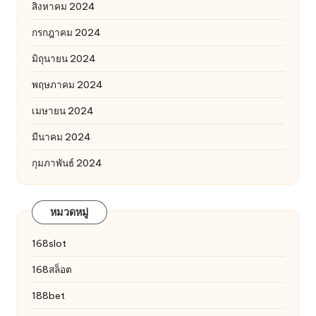
สิงหาคม 2024
กรกฎาคม 2024
มิถุนายน 2024
พฤษภาคม 2024
เมษายน 2024
มีนาคม 2024
กุมภาพันธ์ 2024
หมวดหมู่
168slot
168สล็อต
188bet