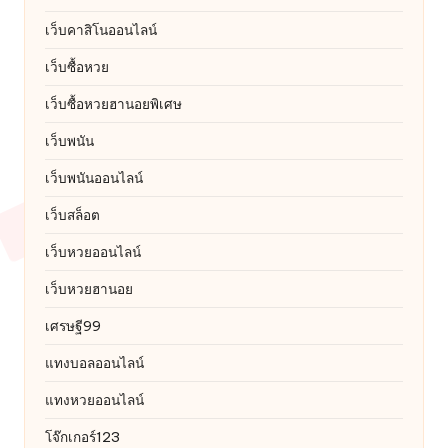
เว็บคาสิโนออนไลน์
เว็บซื้อหวย
เว็บซื้อหวยฮานอยพิเศษ
เว็บพนัน
เว็บพนันออนไลน์
เว็บสล็อต
เว็บหวยออนไลน์
เว็บหวยฮานอย
เศรษฐี99
แทงบอลออนไลน์
แทงหวยออนไลน์
โจ๊กเกอร์123