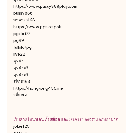
https://www.pussy888play.com
pussy888
บาคาร่า168
https://www.pgslot.golf
pgslot77
pg99
fullslotpg
live22
ดูหนัง
ดูหนังฟรี
ดูหนังฟรี
สล็อต168
https://hongkong456.me
สล็อต66
เว็บคาสิโนน่าเล่น ทั้ง
สล็อต
และ
บาคาร่า
ตึงจริงแตกบ่อยมาก
joker123
slot168