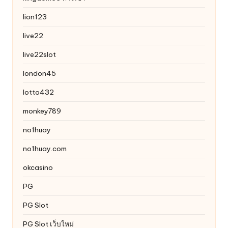
lion123
live22
live22slot
london45
lotto432
monkey789
no1huay
no1huay.com
okcasino
PG
PG Slot
PG Slot เว็บใหม่