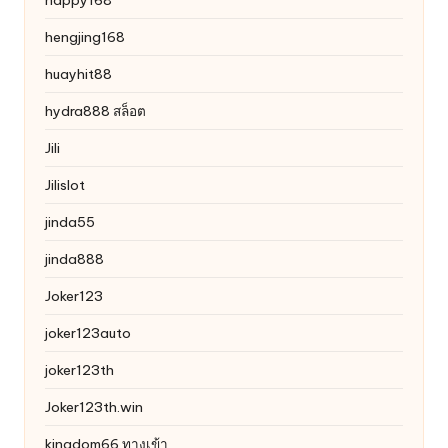
hengjing168
huayhit88
hydra888 สล็อต
Jili
Jilislot
jinda55
jinda888
Joker123
joker123auto
joker123th
Joker123th.win
kingdom66 ทางเข้า