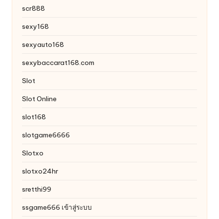
scr888
sexy168
sexyauto168
sexybaccarat168.com
Slot
Slot Online
slot168
slotgame6666
Slotxo
slotxo24hr
sretthi99
ssgame666 เข้าสู่ระบบ