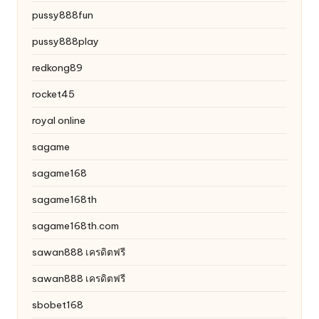
pussy888fun
pussy888play
redkong89
rocket45
royal online
sagame
sagame168
sagame168th
sagame168th.com
sawan888 เครดิตฟรี
sawan888 เครดิตฟรี
sbobet168