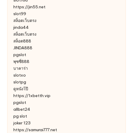
https://jin55.net
slot99
สล็อตเว็บตรง
jinda44
สล็อตเว็บตรง
สล็อต888
JINDA888
pgslot
พุซซี่888
บาคาร่า
slotxo
slotpg
ดูหนังโป๊
https://1xbetth.vip
pgslot
allbet24
pg slot
joker 123
https://samurai777.net