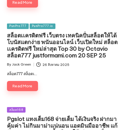
Read More
Posted
PunPro777
PunPro777.io
in
สล็อตเเครดิตฟรี เว็บตรง เทคนิคปั่นสล็อตให้ได้
โบนัสแตกง่าย พนันออนไลน์ เว็บเปิดใหม่ สล็อต
เเครดิตฟรี ใหม่ล่าสุด Top 30 by Octavio
สล็อต777 justformami.com 20 SEP 25
By
Jack Green
26 สิงหาคม 2025
Posted
by
สล็อต777 สล็อตเ…
Read More
Posted
สล็อต168
in
Pgslot แทงเต็ม168 จ่ายเต็ม ได้เงินจริง ฝากมา
คุ้มค่า ไม่กินมาม่าแน่นอน แอดมินมืออาชีพ แก้