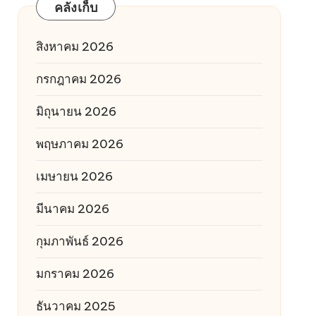
คลังเก็บ
สิงหาคม 2026
กรกฎาคม 2026
มิถุนายน 2026
พฤษภาคม 2026
เมษายน 2026
มีนาคม 2026
กุมภาพันธ์ 2026
มกราคม 2026
ธันวาคม 2025