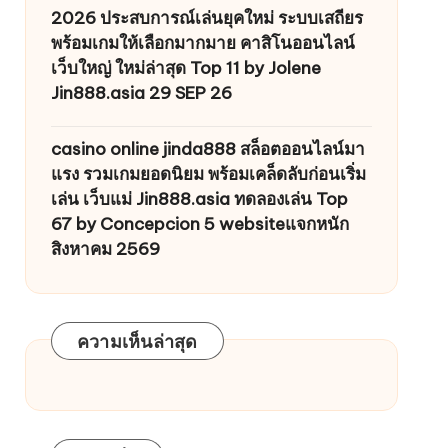
2026 ประสบการณ์เล่นยุคใหม่ ระบบเสถียร
พร้อมเกมให้เลือกมากมาย คาสิโนออนไลน์
เว็บใหญ่ ใหม่ล่าสุด Top 11 by Jolene
Jin888.asia 29 SEP 26
casino online jinda888 สล็อตออนไลน์มา
แรง รวมเกมยอดนิยม พร้อมเคล็ดลับก่อนเริ่ม
เล่น เว็บแม่ Jin888.asia ทดลองเล่น Top
67 by Concepcion 5 websiteแจกหนัก
สิงหาคม 2569
ความเห็นล่าสุด