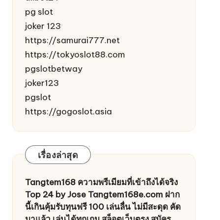
pg slot
joker 123
https://samurai777.net
https://tokyoslot88.com
pgslotbetway
joker123
pgslot
https://gogoslot.asia
เรื่องล่าสุด
Tangtem168 ความพรีเมียมที่เข้าถึงได้จริง
Top 24 by Jose Tangtem168e.com ฝาก
นี้เกินคุ้มรับทุนฟรี 100 เล่นลื่น ไม่มีสะดุด คัด
มาแล้ว เล่นได้ทุกเกม สล็อตเว็บตรง สมัคร