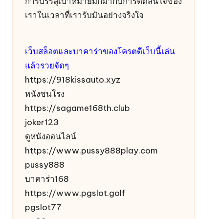
การบรรลุเป้าหมายมักมากับการตัดสินใจของ
เราในเวลาที่เรารับมันอย่างจริงใจ
เว็บสล็อตและบาคาร่าของโครตดีเว็บนี้เล่น
แล้วรวยจัดๆ
https://918kissauto.xyz
หนังชนโรง
https://sagame168th.club
joker123
ดูหนังออนไลน์
https://www.pussy888play.com
pussy888
บาคาร่า168
https://www.pgslot.golf
pgslot77