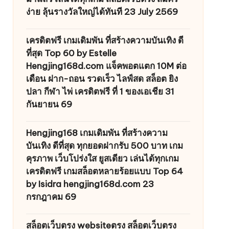
ง่าย ลุ้นรางวัลใหญ่ได้ทันที 23 July 2569
เครดิตฟรี เกมเดิมพัน ที่สร้างความบันเทิง ดี
ที่สุด Top 60 by Estelle
Hengjing168d.com แจ็คพอตแตก 10M ต่อ
เดือน ฝาก-ถอน รวดเร็ว ไลฟ์สด สล็อต ยิง
ปลา กีฬา ไพ่ เครดิตฟรี ที่ 1 ของเอเชีย 31
กันยายน 69
Hengjing168 เกมเดิมพัน ที่สร้างความ
บันเทิง ดีที่สุด ทุกยอดฝากรับ 500 บาท เกม
คุรภาพ เว็บโปร่งใส ยูสเดียว เล่นได้ทุกเกม
เครดิตฟรี เกมสล็อตหลายร้อยแบบ Top 64
by Isidra hengjing168d.com 23
กรกฎาคม 69
สล็อตเว็บตรง websiteตรง สล็อตเว็บตรง