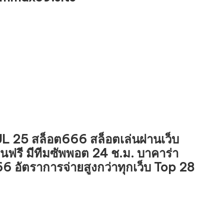
 25 สล็อต666 สล็อตเล่นผ่านเว็บ
นฟรี มีทีมซัพพอต 24 ช.ม. บาคาร่า
66 อัตราการจ่ายสูงกว่าทุกเว็บ Top 28