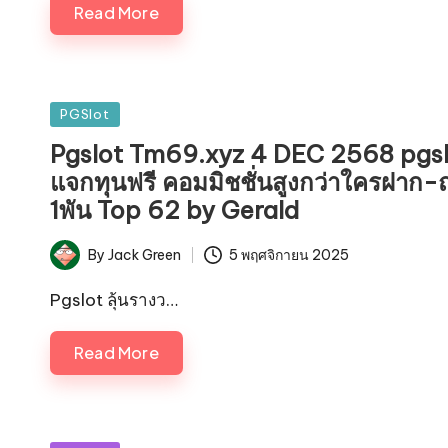
Read More
Posted
PGSlot
in
Pgslot Tm69.xyz 4 DEC 2568 pgslot เ
แจกทุนฟรี คอมมิชชั่นสูงกว่าใครฝาก-ถ
1พัน Top 62 by Gerald
By
Jack Green
5 พฤศจิกายน 2025
Posted
by
Pgslot ลุ้นรางว…
Read More