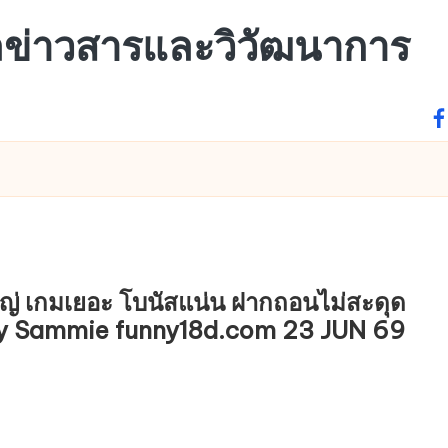
ลข่าวสารและวิวัฒนาการ
fa
ญ่ เกมเยอะ โบนัสแน่น ฝากถอนไม่สะดุด
 by Sammie funny18d.com 23 JUN 69