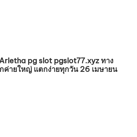
 Arletha pg slot pgslot77.xyz ทาง
ากค่ายใหญ่ แตกง่ายทุกวัน 26 เมษายน