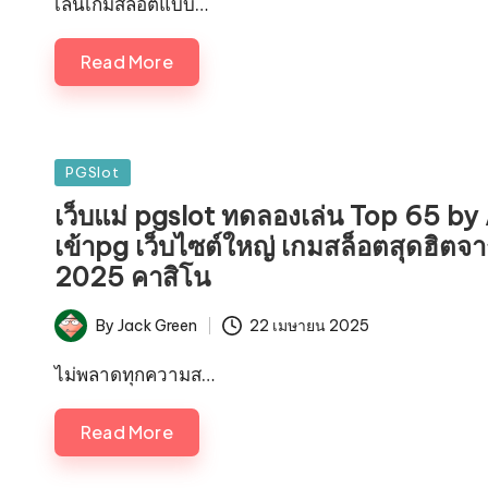
เล่นเกมสล็อตแบบ…
Read More
Posted
PGSlot
in
เว็บแม่ pgslot ทดลองเล่น Top 65 by
เข้าpg เว็บไซต์ใหญ่ เกมสล็อตสุดฮิตจ
2025 คาสิโน
By
Jack Green
22 เมษายน 2025
Posted
by
ไม่พลาดทุกความส…
Read More