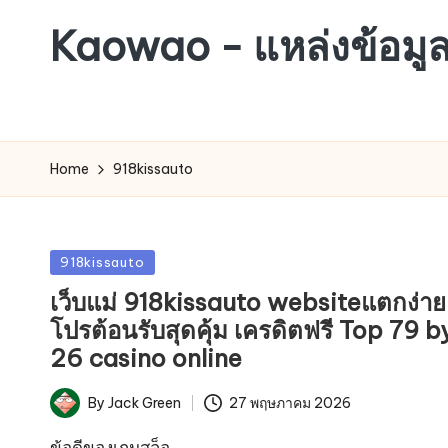
Kaowao - แหล่งข้อมู
Home
918kissauto
Posted
918kissauto
in
เว็บแม่ 918kissauto websiteแตกง่าย ม
โปรต้อนรับสุดคุ้ม เครดิตฟรี Top 79 
26 casino online
By
Jack Green
27 พฤษภาคม 2026
Posted
by