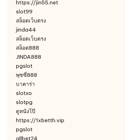
https://jin55.net
slot99
สล็อตเว็บตรง
jinda44
สล็อตเว็บตรง
สล็อต888
JINDA888
pgslot
พุซซี่888
บาคาร่า
slotxo
slotpg
ดูหนังโป๊
https://1xbetth.vip
pgslot
allbet24