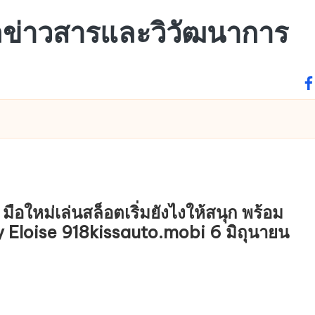
ลข่าวสารและวิวัฒนาการ
fa
ือใหม่เล่นสล็อตเริ่มยังไงให้สนุก พร้อม
by Eloise 918kissauto.mobi 6 มิถุนายน