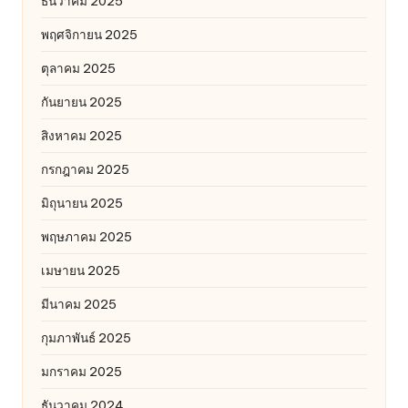
ธันวาคม 2025
พฤศจิกายน 2025
ตุลาคม 2025
กันยายน 2025
สิงหาคม 2025
กรกฎาคม 2025
มิถุนายน 2025
พฤษภาคม 2025
เมษายน 2025
มีนาคม 2025
กุมภาพันธ์ 2025
มกราคม 2025
ธันวาคม 2024