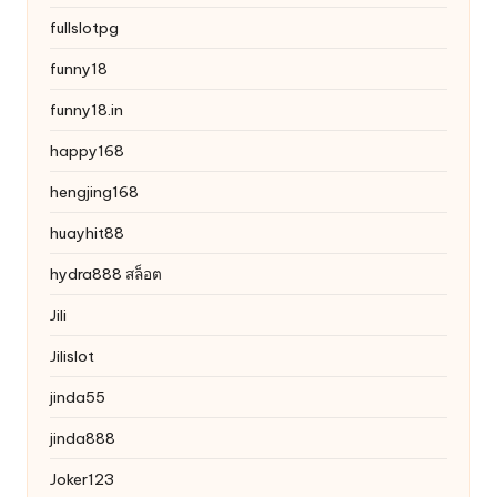
fullslotpg
funny18
funny18.in
happy168
hengjing168
huayhit88
hydra888 สล็อต
Jili
Jilislot
jinda55
jinda888
Joker123