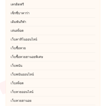
เครดิตฟรี
เซ็กซี่บาคาร่า
เดิมพันกีฬา
เล่นสล็อต
เว็บคาสิโนออนไลน์
เว็บซื้อหวย
เว็บซื้อหวยฮานอยพิเศษ
เว็บพนัน
เว็บพนันออนไลน์
เว็บสล็อต
เว็บหวยออนไลน์
เว็บหวยฮานอย