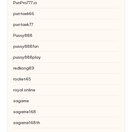
PunPro777.io
puntaek66
puntaek77
Pussy888
pussy888fun
pussy888play
redkong89
rocket45
royal online
sagame
sagame168
sagame168th