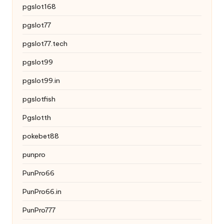
pgslot168
pgslot77
pgslot77.tech
pgslot99
pgslot99.in
pgslotfish
Pgslotth
pokebet88
punpro
PunPro66
PunPro66.in
PunPro777