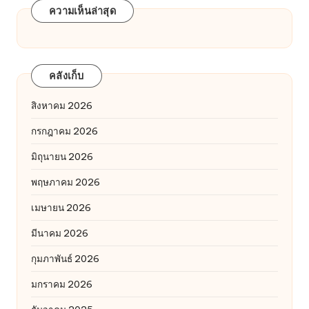
ความเห็นล่าสุด
คลังเก็บ
สิงหาคม 2026
กรกฎาคม 2026
มิถุนายน 2026
พฤษภาคม 2026
เมษายน 2026
มีนาคม 2026
กุมภาพันธ์ 2026
มกราคม 2026