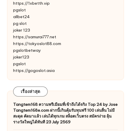
https://1xbetth.vip
pgslot
allbet24
pg slot
joker 123
https://samurai777.net
https://tokyoslot88.com
pgslotbetway
joker123
pgslot
https://gogoslot.asia
เรื่องล่าสุด
Tangtem168 ความพรีเมียมที่เข้าถึงได้จริง Top 24 by Jose
Tangtem168e.com ฝากนี้เกินคุ้มรับทุนฟรี 100 เล่นลื่น ไม่มี
สะดุด คัดมาแล้ว เล่นได้ทุกเกม สล็อตเว็บตรง สมัครง่าย ลุ้น
รางวัลใหญ่ได้ทันที 23 July 2569