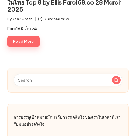
ในไทย Top 8 by Ellis Faro168.co 28 March
2025
By
Jack Green
2 มกราคม 2025
Posted
by
Faro168 เว็บไซต…
Read More
การบรรลุเป้าหมายมักมากับการตัดสินใจของเราในเวลาที่เรา
รับมันอย่างจริงใจ