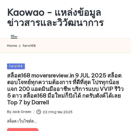
Kaowao - แหล่งข้อมูล
ข่าวสารและวิวัฒนาการ
Home
faro168
Posted
faro168
in
สล็อต168 moversreview.in 9 JUL 2025 สล็อต
ตอบโจทย์ทุกความต้องการ ที่ดีที่สุด โปรทุกน้อย
แจก 200 แอดมินมืออาชีพ บริการแบบ VVIP รีวิว
5 ดาว สล็อต168 มือใหม่ก็ปังได้ กดรับตังค์ได้เลย
Top 7 by Darrell
By
Jack Green
22 กรกฎาคม 2025
Posted
by
สล็อต เว็บไซต์ต…