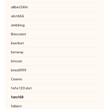
allbet24hr
alot666
ambking
Baccarat
bestbet
betway
bitcoin
brazil999
Casino
fafa 123 slot
faro168
fullslot