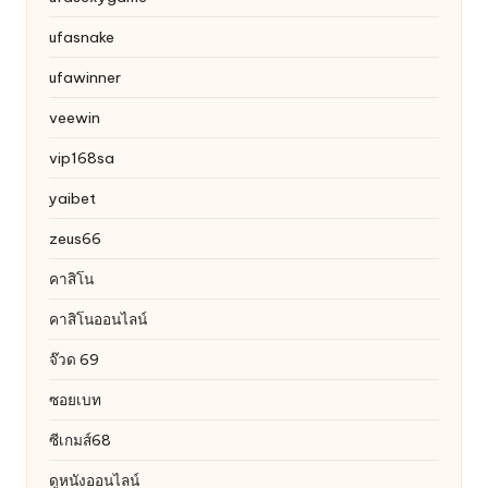
ufasnake
ufawinner
veewin
vip168sa
yaibet
zeus66
คาสิโน
คาสิโนออนไลน์
จ๊วด 69
ซอยเบท
ซีเกมส์68
ดูหนังออนไลน์