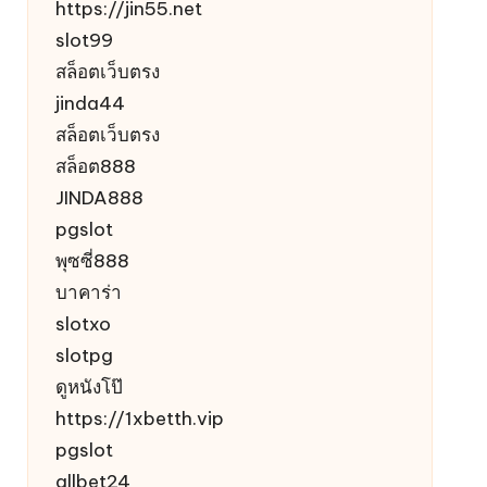
https://jin55.net
slot99
สล็อตเว็บตรง
jinda44
สล็อตเว็บตรง
สล็อต888
JINDA888
pgslot
พุซซี่888
บาคาร่า
slotxo
slotpg
ดูหนังโป๊
https://1xbetth.vip
pgslot
allbet24