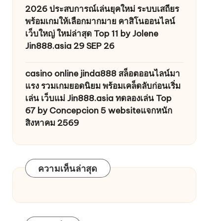
2026 ประสบการณ์เล่นยุคใหม่ ระบบเสถียร
พร้อมเกมให้เลือกมากมาย คาสิโนออนไลน์
เว็บใหญ่ ใหม่ล่าสุด Top 11 by Jolene
Jin888.asia 29 SEP 26
casino online jinda888 สล็อตออนไลน์มา
แรง รวมเกมยอดนิยม พร้อมเคล็ดลับก่อนเริ่ม
เล่น เว็บแม่ Jin888.asia ทดลองเล่น Top
67 by Concepcion 5 websiteแจกหนัก
สิงหาคม 2569
ความเห็นล่าสุด