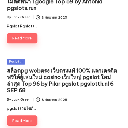
ไม่ติดหน้า 1 google Top 59 by Antonia
pgslots.run
By
Jack Green
8 กันยายน 2025
Posted
by
Pgslot Pgslot เ…
Read More
Posted
Pgslotth
in
สล็อตpg webตรง เว็บตรงแท้ 100% แจกเครดิต
ฟรีให้ผู้เล่นใหม่ casino เว็บใหญ่ pgslot ใหม่
ล่าสุด Top 96 by Pilar pgslot pgslotth.nl 6
SEP 68
By
Jack Green
8 กันยายน 2025
Posted
by
pgslot เว็บไซต์…
Read More