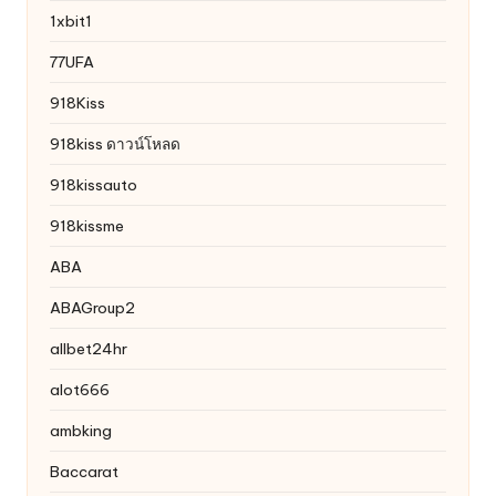
1xbit1
77UFA
918Kiss
918kiss ดาวน์โหลด
918kissauto
918kissme
ABA
ABAGroup2
allbet24hr
alot666
ambking
Baccarat