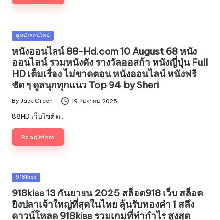
Posted
ดูหนังออนไลน์
in
หนังออนไลน์ 88-Hd.com 10 August 68 หนัง
ออนไลน์ รวมหนังดัง รางวัลออสก้า หนังญี่ปุ่น Full
HD เต็มเรื่อง ไม่ขาดตอน หนังออนไลน์ หนังฟรี
ชัด ๆ ดูสนุกทุกแนว Top 94 by Sheri
By
Jack Green
19 กันยายน 2025
Posted
by
88HD เว็บไซต์ ด…
Read More
Posted
918Kiss
in
918kiss 13 กันยายน 2025 สล็อต918 เว็บ สล็อต
ยิงปลาเจ้าใหญ่ที่สุดในไทย ลุ้นรับทองคำ 1 สลึง
ดาวน์โหลด 918kiss รวมเกมที่ทำกำไร สูงสุด