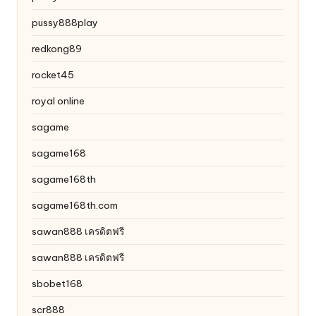
pussy888play
redkong89
rocket45
royal online
sagame
sagame168
sagame168th
sagame168th.com
sawan888 เครดิตฟรี
sawan888 เครดิตฟรี
sbobet168
scr888