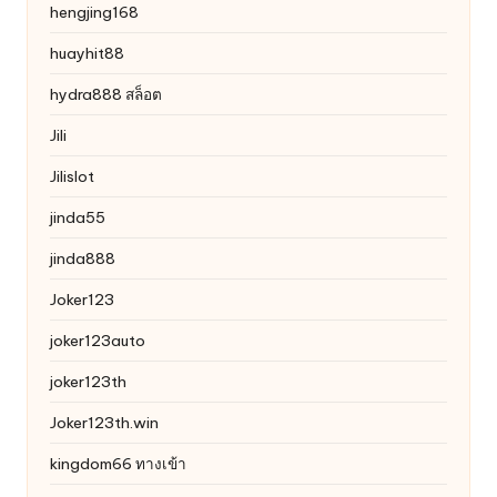
hengjing168
huayhit88
hydra888 สล็อต
Jili
Jilislot
jinda55
jinda888
Joker123
joker123auto
joker123th
Joker123th.win
kingdom66 ทางเข้า