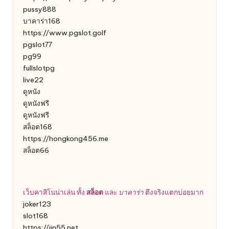
pussy888
บาคาร่า168
https://www.pgslot.golf
pgslot77
pg99
fullslotpg
live22
ดูหนัง
ดูหนังฟรี
ดูหนังฟรี
สล็อต168
https://hongkong456.me
สล็อต66
เว็บคาสิโนน่าเล่น ทั้ง
สล็อต
และ
บาคาร่า
ตึงจริงแตกบ่อยมาก
joker123
slot168
https://jin55.net