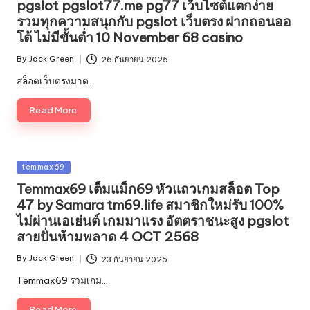
pgslot pgslot77.me pg77 เว็บไซต์แตกง่าย
รวมทุกความสนุกกับ pgslot เว็บตรง ฝากถอนออ
โต้ ไม่มีขั้นต่ำ 10 November 68 casino
By
Jack Green
26 กันยายน 2025
Posted
by
สล็อตเว็บตรงมาต…
Read More
Posted
temmax69
in
Temmax69 เต็มแม็ก69 หัวแถวเกมสล็อต Top
47 by Samara tm69.life สมาชิกใหม่รับ 100%
ไม่ผ่านเอเย่นต์ เกมมาแรง อัตตราชนะสูง pgslot
สายปั่นห้ามพลาด 4 OCT 2568
By
Jack Green
23 กันยายน 2025
Posted
by
Temmax69 รวมเกม…
Read More