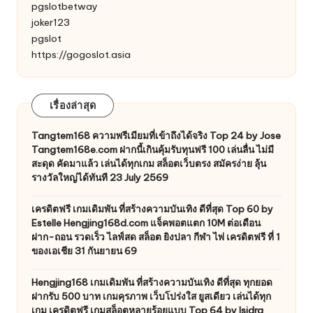
pgslotbetway
joker123
pgslot
https://gogoslot.asia
เรื่องล่าสุด
Tangtem168 ความพรีเมียมที่เข้าถึงได้จริง Top 24 by Jose
Tangtem168e.com ฝากนี้เกินคุ้มรับทุนฟรี 100 เล่นลื่น ไม่มี
สะดุด คัดมาแล้ว เล่นได้ทุกเกม สล็อตเว็บตรง สมัครง่าย ลุ้น
รางวัลใหญ่ได้ทันที 23 July 2569
เครดิตฟรี เกมเดิมพัน ที่สร้างความบันเทิง ดีที่สุด Top 60 by
Estelle Hengjing168d.com แจ็คพอตแตก 10M ต่อเดือน
ฝาก-ถอน รวดเร็ว ไลฟ์สด สล็อต ยิงปลา กีฬา ไพ่ เครดิตฟรี ที่ 1
ของเอเชีย 31 กันยายน 69
Hengjing168 เกมเดิมพัน ที่สร้างความบันเทิง ดีที่สุด ทุกยอด
ฝากรับ 500 บาท เกมคุรภาพ เว็บโปร่งใส ยูสเดียว เล่นได้ทุก
เกม เครดิตฟรี เกมสล็อตหลายร้อยแบบ Top 64 by Isidra