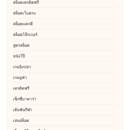
สล็อตเครดิตฟรี
สล็อตเว็บตรง
สล็อตแตกดี
สล็อตโจ๊กเกอร์
สูตรสล็อต
หนังโป๊
เกมยิงปลา
เกมยูฟ่า
เครดิตฟรี
เซ็กซี่บาคาร่า
เดิมพันกีฬา
เล่นสล็อต