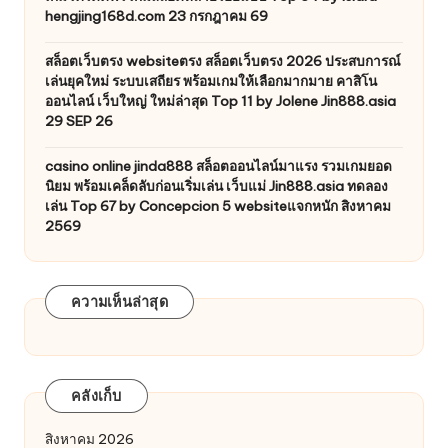
hengjing168d.com 23 กรกฎาคม 69
สล็อตเว็บตรง websiteตรง สล็อตเว็บตรง 2026 ประสบการณ์
เล่นยุคใหม่ ระบบเสถียร พร้อมเกมให้เลือกมากมาย คาสิโน
ออนไลน์ เว็บใหญ่ ใหม่ล่าสุด Top 11 by Jolene Jin888.asia
29 SEP 26
casino online jinda888 สล็อตออนไลน์มาแรง รวมเกมยอด
นิยม พร้อมเคล็ดลับก่อนเริ่มเล่น เว็บแม่ Jin888.asia ทดลอง
เล่น Top 67 by Concepcion 5 websiteแจกหนัก สิงหาคม
2569
ความเห็นล่าสุด
คลังเก็บ
สิงหาคม 2026