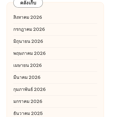
คลังเก็บ
สิงหาคม 2026
กรกฎาคม 2026
มิถุนายน 2026
พฤษภาคม 2026
เมษายน 2026
มีนาคม 2026
กุมภาพันธ์ 2026
มกราคม 2026
ธันวาคม 2025