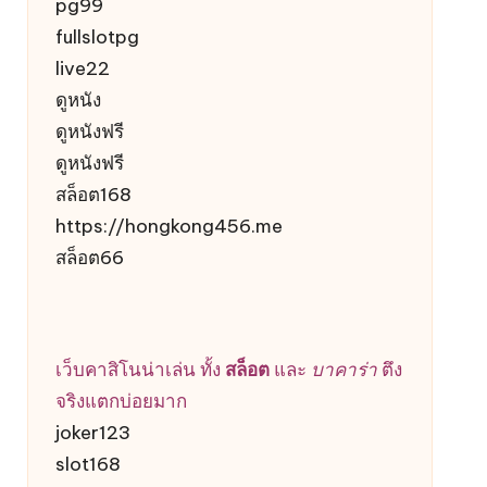
pg99
fullslotpg
live22
ดูหนัง
ดูหนังฟรี
ดูหนังฟรี
สล็อต168
https://hongkong456.me
สล็อต66
เว็บคาสิโนน่าเล่น ทั้ง
สล็อต
และ
บาคาร่า
ตึง
จริงแตกบ่อยมาก
joker123
slot168