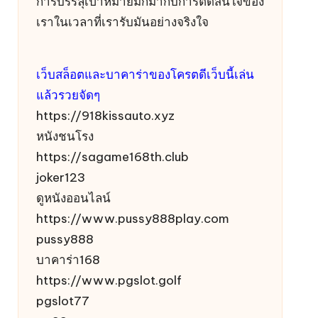
การบรรลุเป้าหมายมักมากับการตัดสินใจของ
เราในเวลาที่เรารับมันอย่างจริงใจ
เว็บสล็อตและบาคาร่าของโครตดีเว็บนี้เล่น
แล้วรวยจัดๆ
https://918kissauto.xyz
หนังชนโรง
https://sagame168th.club
joker123
ดูหนังออนไลน์
https://www.pussy888play.com
pussy888
บาคาร่า168
https://www.pgslot.golf
pgslot77