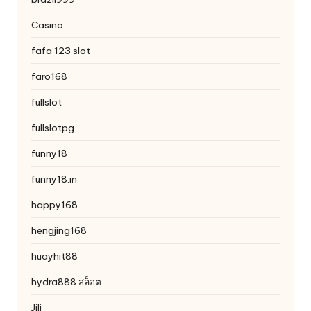
Casino
fafa 123 slot
faro168
fullslot
fullslotpg
funny18
funny18.in
happy168
hengjing168
huayhit88
hydra888 สล็อต
Jili