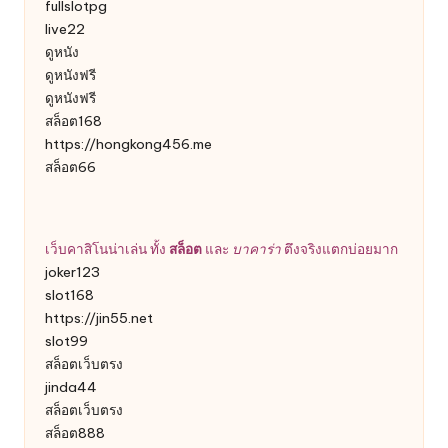
fullslotpg
live22
ดูหนัง
ดูหนังฟรี
ดูหนังฟรี
สล็อต168
https://hongkong456.me
สล็อต66
เว็บคาสิโนน่าเล่น ทั้ง
สล็อต
และ
บาคาร่า
ตึงจริงแตกบ่อยมาก
joker123
slot168
https://jin55.net
slot99
สล็อตเว็บตรง
jinda44
สล็อตเว็บตรง
สล็อต888