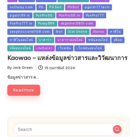
no1huay.com
PG
PG Slot
PGSlot
pgslot77.tech
pgslot99.in
PunPro66
PunPro66.in
PunPro777
PunPro777.io
Pussy888
sagame168th.com
sexybaccarat168.com
Slot
Slot Online
Slotxo
คาสิโน
คาสิโนออนไลน์
บาคาร่า
บาคาร่าออนไลน์
พนันออนไลน์
สล็อต
สล็อตออนไลน์
เกมยิงปลา
เว็บพนัน
เว็บพนันออนไลน์
Kaowao – แหล่งข้อมูลข่าวสารและวิวัฒนาการ
By
Jack Green
15 กุมภาพันธ์ 2024
Posted
by
ข้อมูลข่าวสาร ค…
Read More