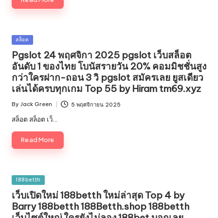
Posted
สล็อต
in
Pgslot 24 พฤศจิกา 2025 pgslot เว็บสล็อต
อันดับ 1 ของไทย โบนัสรายวัน 20% คอมมิชชั่นสูง
กว่าใครฝาก-ถอน 3 วิ pgslot สมัครเลย ยูสเดียว
เล่นได้ครบทุกเกม Top 55 by Hiram tm69.xyz
By
Jack Green
5 พฤศจิกายน 2025
Posted
by
สล็อต สล็อต เว็…
Read More
Posted
188betth
in
เว็บเปิดใหม่ 188betth ใหม่ล่าสุด Top 4 by
Barry 188betth 188Betth.shop 188betth
เว็บไซต์ใหญ่ ใครยังไม่ลอง 188bet บอกเลย