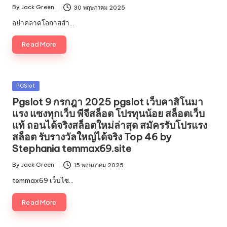
By
Jack Green
30 พฤษภาคม 2025
Posted
by
อย่าคลาดโอกาสสำ…
Read More
Posted
PGSlot
in
Pgslot 9 กรกฎา 2025 pgslot เว็บคาสิโนมา
แรง แซงทุกเว็บ พีจีสล็อต โปรทุนน้อย สล็อตเว็บ
แท้ ถอนได้จริงสล็อตใหม่ล่าสุด สมัครรับโปรแรง
สล็อต รับรางวัลใหญ่ได้จริง Top 46 by
Stephania temmax69.site
By
Jack Green
15 พฤษภาคม 2025
Posted
by
temmax69 เว็บไซ…
Read More