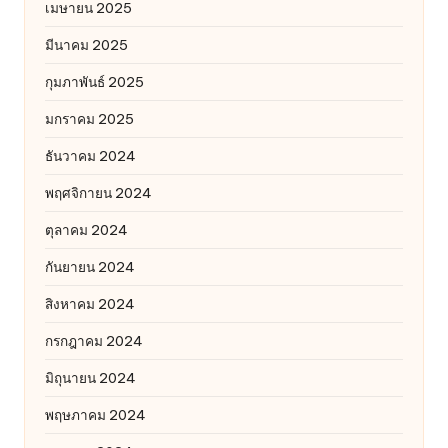
เมษายน 2025
มีนาคม 2025
กุมภาพันธ์ 2025
มกราคม 2025
ธันวาคม 2024
พฤศจิกายน 2024
ตุลาคม 2024
กันยายน 2024
สิงหาคม 2024
กรกฎาคม 2024
มิถุนายน 2024
พฤษภาคม 2024