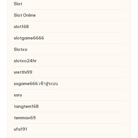
Slot
Slot Online
slot168
slotgame6666
Slotxo
slotxo24hr
sretthi99
ssgame666 เข้าสู่ระบบ
ssru
tangtem168
temmax69
ufa191