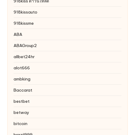
918kiss ดาวน์โหลด
918kissauto
918kissme
ABA
ABAGroup2
allbet24hr
alot666
ambking
Baccarat
bestbet
betway
bitcoin
brazil999