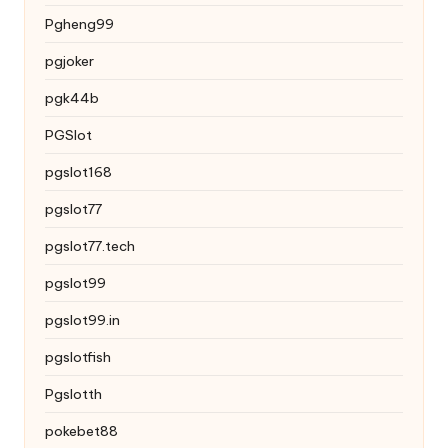
Pgheng99
pgjoker
pgk44b
PGSlot
pgslot168
pgslot77
pgslot77.tech
pgslot99
pgslot99.in
pgslotfish
Pgslotth
pokebet88