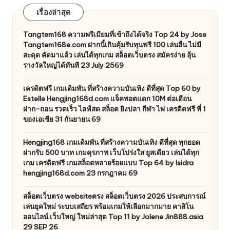
เรื่องล่าสุด
Tangtem168 ความพรีเมียมที่เข้าถึงได้จริง Top 24 by Jose
Tangtem168e.com ฝากนี้เกินคุ้มรับทุนฟรี 100 เล่นลื่น ไม่มี
สะดุด คัดมาแล้ว เล่นได้ทุกเกม สล็อตเว็บตรง สมัครง่าย ลุ้น
รางวัลใหญ่ได้ทันที 23 July 2569
เครดิตฟรี เกมเดิมพัน ที่สร้างความบันเทิง ดีที่สุด Top 60 by
Estelle Hengjing168d.com แจ็คพอตแตก 10M ต่อเดือน
ฝาก-ถอน รวดเร็ว ไลฟ์สด สล็อต ยิงปลา กีฬา ไพ่ เครดิตฟรี ที่ 1
ของเอเชีย 31 กันยายน 69
Hengjing168 เกมเดิมพัน ที่สร้างความบันเทิง ดีที่สุด ทุกยอด
ฝากรับ 500 บาท เกมคุรภาพ เว็บโปร่งใส ยูสเดียว เล่นได้ทุก
เกม เครดิตฟรี เกมสล็อตหลายร้อยแบบ Top 64 by Isidra
hengjing168d.com 23 กรกฎาคม 69
สล็อตเว็บตรง websiteตรง สล็อตเว็บตรง 2026 ประสบการณ์
เล่นยุคใหม่ ระบบเสถียร พร้อมเกมให้เลือกมากมาย คาสิโน
ออนไลน์ เว็บใหญ่ ใหม่ล่าสุด Top 11 by Jolene Jin888.asia
29 SEP 26