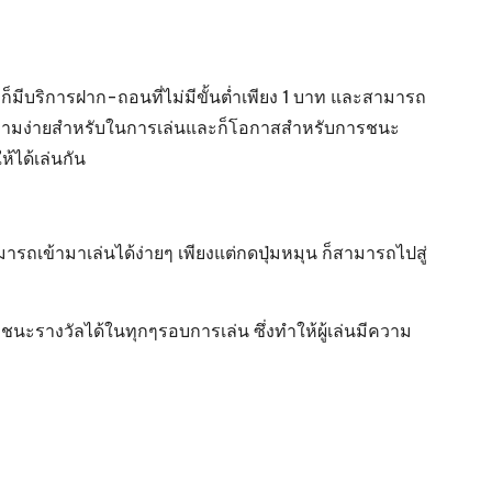
มีบริการฝาก-ถอนที่ไม่มีขั้นต่ำเพียง 1 บาท และสามารถ
วยความง่ายสำหรับในการเล่นและก็โอกาสสำหรับการชนะ
้ได้เล่นกัน
มารถเข้ามาเล่นได้ง่ายๆ เพียงแต่กดปุ่มหมุน ก็สามารถไปสู่
ชนะรางวัลได้ในทุกๆรอบการเล่น ซึ่งทำให้ผู้เล่นมีความ