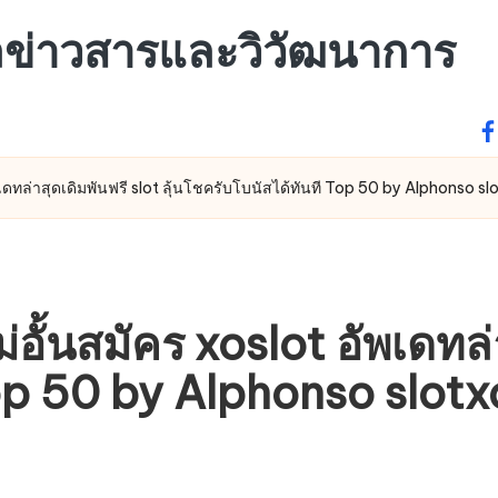
ลข่าวสารและวิวัฒนาการ
fa
พเดทล่าสุดเดิมพันฟรี slot ลุ้นโชครับโบนัสได้ทันที Top 50 by Alphonso s
ั้นสมัคร xoslot อัพเดทล่าส
Top 50 by Alphonso slot