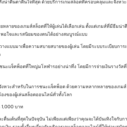
มทั้งน่าตื่นตาตื่นใจที่สุด ด้วยบริการเกมสล็อตที่ครอบคลุมและจั
มส์สล็อตที่ให้ผู้เล่นได้เลือกเล่น ตั้งแต่เกมส์ที่มีธีมน่าดึงด
บความพอใจและรสนิยมของตนได้อย่างสมบูรณ์แบบ
างแบบมาเพื่อความสบายสบายของผู้เล่น โดยมีระบบระเบียบการเข้าถึ
ด
แจ็คพ็อตที่ใหญ่มโหฬารอย่างน่าทึ่ง โดยมีการจ่ายเงินรางวัลที่
และจังหวะสำหรับในการชนะแจ็คพ็อต ด้วยความหลากหลายของเกมส
กร้องของผู้เล่นสล็อตออนไลน์ทั่วทั้งโลก
ด 1,000 บาท
่นเต้นที่สุดในปัจจุบัน ไม่เพียงแต่เพียงว่าคุณจะได้บันเทิงใจกับ
ากเงิน รวมทั้งอื่นๆเกี่ยวกับบริการเกมสล็อตออนไลน์ที่ให้ท่านสม