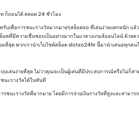
าท ก็ถอนได้ ตลอด 24 ชั่วโมง
ับเพื่อการชนะรางวัลมากมายๆสล็อตxo ที่เล่นง่ายแตกหนัก แล้วก็
มสล็อตที่มีความชื่นชอบเป็นอย่างมากในแวดวงเกมส์ออนไลน์ ด้
ี่ยมที่สุด พวกเรานำเว็บไซต์สล็อต slotxo24hr นี้มานำเสนอทุกคนให
เล่นง่ายที่สุด ไม่ว่าคุณจะเป็นผู้เล่นที่มีประสบการณ์หรือไม่ก็สา
ชนะรางวัลได้ในทันที
การชนะรางวัลที่มากมาย โดยมีการจ่ายเงินรางวัลที่สูงและสามารถ