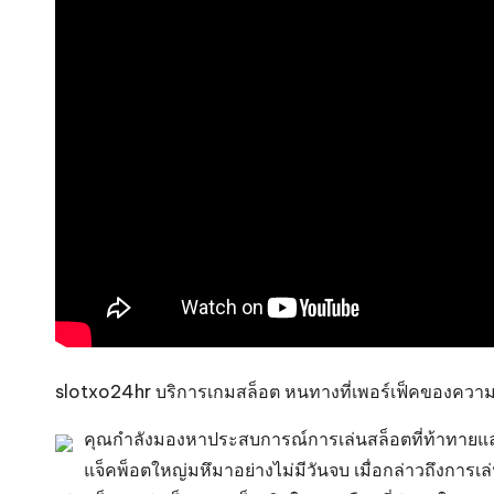
slotxo24hr บริการเกมสล็อต หนทางที่เพอร์เฟ็คของความ
คุณกำลังมองหาประสบการณ์การเล่นสล็อตที่ท้าทายแ
แจ็คพ็อตใหญ่มหึมาอย่างไม่มีวันจบ เมื่อกล่าวถึงกา