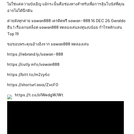
ไม่ใช่แค่ความบังเอิญ แม้กระนั้นคือช่องทางสำหรับเพื่อการลุ้นโบนัสที่คุณ
อาจไม่ได้นึกฝัน
ค่ายดังทุกค่าย sawan888 เครดิตฟรี sawan-888 16 DEC 26 Geraldo
ยืน 1 เรื่องเกมสล็อต
sawan888
ทดลองเล่นลงทุนงบน้อย กำไรหลักแสน
Top 19
ขอขอบพระคุณอ้างอิงจาก
sawan888 ทดลองเล่น
https://rebrand.ly/sawan-888
https://cutly.info/sawan888
https://bitt.to/m2zy6c
https://shorturl.asia/ZvcF0
https://t.co/o1WedgWJWt