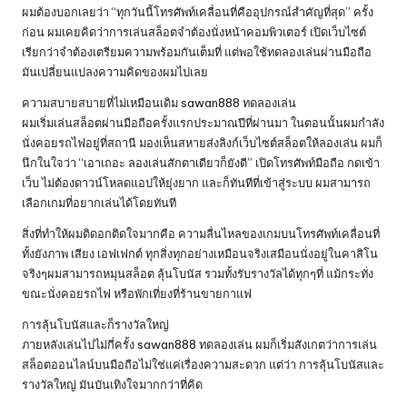
ผมต้องบอกเลยว่า “ทุกวันนี้โทรศัพท์เคลื่อนที่คืออุปกรณ์สำคัญที่สุด” ครั้ง
ก่อน ผมเคยคิดว่าการเล่นสล็อตจำต้องนั่งหน้าคอมพิวเตอร์ เปิดเว็บไซต์
เรียกว่าจำต้องเตรียมความพร้อมกันเต็มที่ แต่พอใช้ทดลองเล่นผ่านมือถือ
มันเปลี่ยนแปลงความคิดของผมไปเลย
ความสบายสบายที่ไม่เหมือนเดิม sawan888 ทดลองเล่น
ผมเริ่มเล่นสล็อตผ่านมือถือครั้งแรกประมาณปีที่ผ่านมา ในตอนนั้นผมกำลัง
นั่งคอยรถไฟอยู่ที่สถานี มองเห็นสหายส่งลิงก์เว็บไซต์สล็อตให้ลองเล่น ผมก็
นึกในใจว่า “เอาเถอะ ลองเล่นสักตาเดียวก็ยังดี” เปิดโทรศัพท์มือถือ กดเข้า
เว็บ ไม่ต้องดาวน์โหลดแอปให้ยุ่งยาก และก็ทันทีที่เข้าสู่ระบบ ผมสามารถ
เลือกเกมที่อยากเล่นได้โดยทันที
สิ่งที่ทำให้ผมติดอกติดใจมากคือ ความลื่นไหลของเกมบนโทรศัพท์เคลื่อนที่
ทั้งยังภาพ เสียง เอฟเฟกต์ ทุกสิ่งทุกอย่างเหมือนจริงเสมือนนั่งอยู่ในคาสิโน
จริงๆผมสามารถหมุนสล็อต ลุ้นโบนัส รวมทั้งรับรางวัลได้ทุกๆที่ แม้กระทั่ง
ขณะนั่งคอยรถไฟ หรือพักเที่ยงที่ร้านขายกาแฟ
การลุ้นโบนัสและก็รางวัลใหญ่
ภายหลังเล่นไปไม่กี่ครั้ง sawan888 ทดลองเล่น ผมก็เริ่มสังเกตว่าการเล่น
สล็อตออนไลน์บนมือถือไม่ใช่แค่เรื่องความสะดวก แต่ว่า การลุ้นโบนัสและ
รางวัลใหญ่ มันบันเทิงใจมากกว่าที่คิด