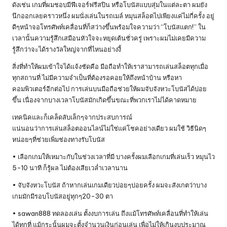
ดังเช่น เกมที่ผมชอบมีฟีเจอร์ฟรีสปิน หรือโบนัสแบบสุ่มในแต่ละตา ผมยัง
นึกออกเลยคราวหนึ่ง ผมนั่งเล่นในรถเมล์ หมุนสล็อตไปเพียงแค่ไม่กี่ครั้ง อยู่
ดีๆหน้าจอโทรศัพท์เคลื่อนที่ก็สว่างขึ้นพร้อมใจความว่า “โบนัสแตก!” ใน
เวลานั้นความรู้สึกเสมือนหัวใจจะหยุดเต้นชั่วครู่ เพราะผมไม่เคยมีความ
รู้สึกว่าจะได้รางวัลใหญ่จากที่ไหนอย่างงี้
สิ่งที่ทำให้ผมเข้าใจได้แจ้งชัดคือ มือถือทำให้เราสามารถเล่นสล็อตทุกเมื่อ
ทุกสถานที่ ไม่มีความจำเป็นที่ต้องรอคอยให้ถึงหน้าบ้าน หรือหา
คอมพิวเตอร์อีกต่อไป การเล่นบนมือถือช่วยให้ผมจับจังหวะโบนัสได้บ่อย
ขึ้น เนื่องจากบางเวลาโบนัสมักเกิดขึ้นขณะที่พวกเราไม่ได้คาดหมาย
เทคนิคและก็เคล็ดลับเล็กๆจากประสบการณ์
แน่นอนว่าการเล่นสล็อตออนไลน์ไม่ใช่แค่โชคอย่างเดียว ผมใช้ วิธีนิดๆ
หน่อยๆที่ช่วยเพิ่มช่องทางรับโบนัส
• เลือกเกมให้เหมาะกับในช่วงเวลาที่มี บางครั้งผมเลือกเกมที่เล่นเร็ว หมุนไว
5-10 นาที ก็รู้ผล ไม่ต้องเสียเวล่ำเวลานาน
• จับจังหวะโบนัส ถ้าหากเล่นเกมเดียวบ่อยๆบ่อยครั้ง ผมจะสังเกตว่าบาง
เกมมักมีรอบโบนัสอยู่ทุกๆ20-30 ตา
•
sawan888 ทดลองเล่น
ตั้งงบการเล่น ถึงแม้โทรศัพท์เคลื่อนที่ทำให้เล่น
ได้ทุกที่ แม้กระนั้นผมจะตั้งจำนวนเงินก่อนเล่น เพื่อไม่ให้เกินงบประมาณ