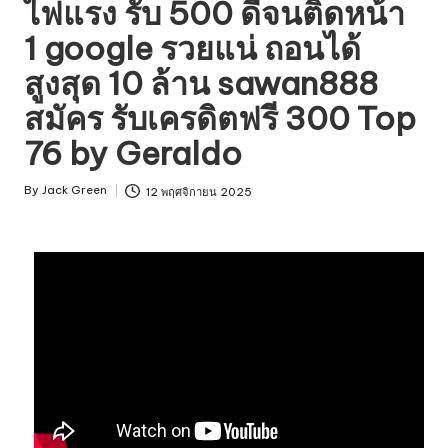
ไฟแรง รับ 500 ดีจนติดหน้า
1 google รวยแน่ ถอนได้
สูงสุด 10 ล้าน sawan888
สมัคร รับเครดิตฟรี 300 Top
76 by Geraldo
By
Jack Green
12 พฤศจิกายน 2025
Posted
by