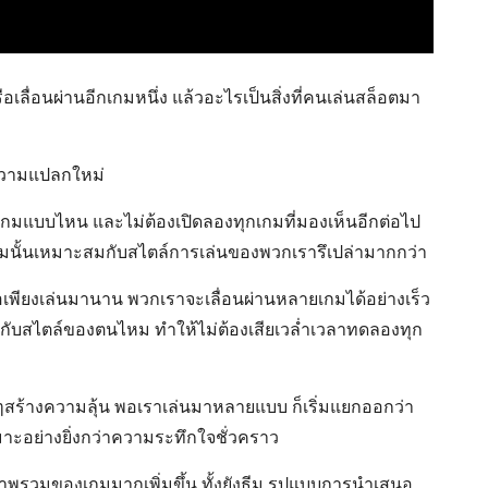
เลื่อนผ่านอีกเกมหนึ่ง แล้วอะไรเป็นสิ่งที่คนเล่นสล็อตมา
ความแปลกใหม่
จเกมแบบไหน และไม่ต้องเปิดลองทุกเกมที่มองเห็นอีกต่อไป
าเกมนั้นเหมาะสมกับสไตล์การเล่นของพวกเรารึเปล่ามากกว่า
พอเพียงเล่นมานาน พวกเราจะเลื่อนผ่านหลายเกมได้อย่างเร็ว
่ากับสไตล์ของตนไหม ทำให้ไม่ต้องเสียเวล่ำเวลาทดลองทุก
าๆสร้างความลุ้น พอเราเล่นมาหลายแบบ ก็เริ่มแยกออกว่า
ะอย่างยิ่งกว่าความระทึกใจชั่วคราว
พรวมของเกมมากเพิ่มขึ้น ทั้งยังธีม รูปแบบการนำเสนอ