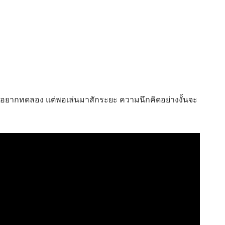
่ก็อยากทดลอง แต่พอเล่นมาสักระยะ ความนึกคิดอย่างงั้นจะ