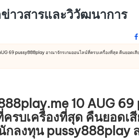
ลข่าวสารและวิวัฒนาการ
fa
 69 pussy888play อาณาจักรเกมออนไลน์ที่ครบเครื่องที่สุด คืนยอดเสี
888play.me 10 AUG 69
ครบเครื่องที่สุด คืนยอดเส
ักลงทุน pussy888play สมั