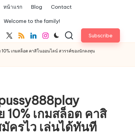
หน้าแรก
Blog
Contact
Welcome to the family!
Subscribe
cebook.com
twitter.com
rss.com
linkedin.com
instagram.com
ย 10% เกมสล็อต คาสิโนออนไลน์ สวรรค์ของนักลงทุน
 pussy888play
ีย 10% เกมสล็อต คาสิ
ครไว เล่นได้ทันที