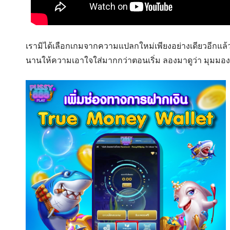
เรามิได้เลือกเกมจากความแปลกใหม่เพียงอย่างเดียวอีกแล้ว 
นานให้ความเอาใจใส่มากกว่าตอนเริ่ม ลองมาดูว่า มุมมองที