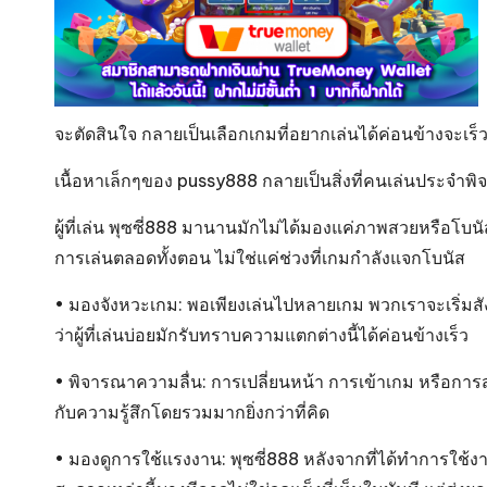
จะตัดสินใจ กลายเป็นเลือกเกมที่อยากเล่นได้ค่อนข้างจะเร็ว
เนื้อหาเล็กๆของ pussy888 กลายเป็นสิ่งที่คนเล่นประจำพ
ผู้ที่เล่น พุซซี่888 มานานมักไม่ได้มองแค่ภาพสวยหรือโบนั
การเล่นตลอดทั้งตอน ไม่ใช่แค่ช่วงที่เกมกำลังแจกโบนัส
• มองจังหวะเกม: พอเพียงเล่นไปหลายเกม พวกเราจะเริ่มสังเ
ว่าผู้ที่เล่นบ่อยมักรับทราบความแตกต่างนี้ได้ค่อนข้างเร็ว
• พิจารณาความลื่น: การเปลี่ยนหน้า การเข้าเกม หรือการสลั
กับความรู้สึกโดยรวมมากยิ่งกว่าที่คิด
• มองดูการใช้แรงงาน:
พุซซี่888
หลังจากที่ได้ทำการใช้ง