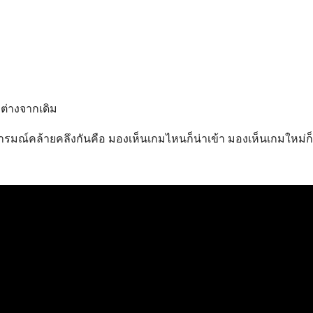
ต่างจากเดิม
ีอารมณ์คล้ายคลึงกันคือ มองเห็นเกมไหนก็น่าเข้า มองเห็นเกมใหม