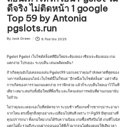
ดีจริง ไม่ติดหน้า 1 google
Top 59 by Antonia
pgslots.run
By
Jack Green
8 กันยายน 2025
Posted
by
Pgslot
Pgslot เว็บไซต์สล็อตที่มือใหม่จะต้องลอง เซียนจะต้องยอม เกม
แตกง่าย โปรเยอะ ระบบลื่น เล่นเพลิดเพลิน !
ถ้าเกิดคุณยังไม่เคยลองเล่น Pgslot99 บอกเลยว่าคุณกำลังพลาดที่สุดของ
วงการสล็อตออนไลน์ เว็บไซต์นี้ไม่ใช่แค่ “อีกหนึ่งเว็บไซต์สล็อต” แต่ว่าคือ
การเกิดของการรวมเกมแตกง่าย กราฟิกสวย แล้วก็ระบบลื่นไหลเอาไว้ในที่
เดียว เหมาะสมกับทั้งมือใหม่ที่พึ่งเริ่ม และก็คนเล่นการพนันที่ผ่านเกมมานับ
ไม่ถ้วน
ไม่ว่าคุณจะเคยเจอเว็บที่สมัครยาก ระบบช้า หรือเกมซ้ำๆซากๆน่าระอามา
จากไหน ตรงนี้ทุกสิ่งทุกอย่างจะเปลี่ยนไปทันที เพราะว่า Pg99 มีทุกอย่างที่
คุณปรารถนา ทั้งเกมใหม่ เกมได้รับความนิยม เกมซื้อฟรีสปินได้ เกมที่โบนัส
แตกไม่ยั้ง รวมถึงระบบฝากถอนออโต้ที่เร็วมากจนไม่ต้องคอยให้เสียเวลา