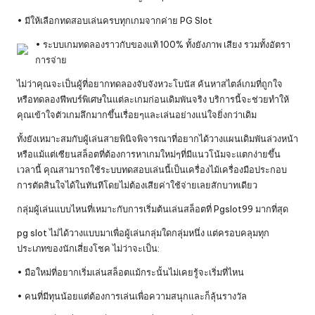
• มีให้เลือกทดสอบเล่นครบทุกเกมจากค่าย PG Slot
• ระบบเกมทดลองราวกับของแท้ 100% ทั้งยังภาพ เสียง รวมทั้งอัตรา
การจ่าย
ไม่ว่าคุณจะเป็นผู้ที่อยากทดลองจับจังหวะโบนัส ค้นหาสไตล์เกมที่ถูกใจ
หรือทดลองฟีพบร์พิเศษในแต่ละเกมก่อนเดิมพันจริง บริการนี้จะช่วยทำให้
คุณเข้าใจตัวเกมลึกมากขึ้นเรื่อยๆและเล่นอย่างแน่ใจยิ่งกว่าเดิม
ทั้งยังเหมาะสมกับผู้เล่นสายพินิจพิจารณาที่อยากได้วางแผนเดิมพันล่วงหน้า
หรือแม้แต่เซียนสล็อตที่ต้องการหาเกมใหม่ๆที่มีแนวโน้มจะแตกง่ายขึ้น
เวลานี้ คุณสามารถใช้ระบบทดสอบเล่นนี้เป็นเครื่องไม้เครื่องมือประกอบ
การตัดสินใจได้ในทันทีโดยไม่ต้องเสียค่าใช้จ่ายเลยสักบาทเดียว
กลุ่มผู้เล่นแบบไหนที่เหมาะกับการเริ่มต้นเล่นสล็อตที่ Pgslot99 มากที่สุด
pg slot ไม่ได้วางแบบมาเพื่อผู้เล่นกลุ่มใดกลุ่มหนึ่ง แต่ครอบคลุมทุก
ประเภทของนักเสี่ยงโชค ไม่ว่าจะเป็น:
• มือใหม่ที่อยากเริ่มเล่นสล็อตแม้กระนั้นไม่เคยรู้จะเริ่มที่ไหน
• คนที่มีทุนน้อยแต่ต้องการเล่นเพื่อความสนุกและก็ลุ้นรางวัล