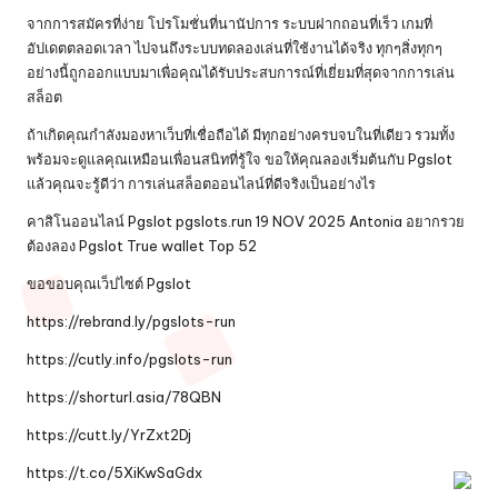
จากการสมัครที่ง่าย โปรโมชั่นที่นานัปการ ระบบฝากถอนที่เร็ว เกมที่
อัปเดตตลอดเวลา ไปจนถึงระบบทดลองเล่นที่ใช้งานได้จริง ทุกๆสิ่งทุกๆ
อย่างนี้ถูกออกแบบมาเพื่อคุณได้รับประสบการณ์ที่เยี่ยมที่สุดจากการเล่น
สล็อต
ถ้าเกิดคุณกำลังมองหาเว็บที่เชื่อถือได้ มีทุกอย่างครบจบในที่เดียว รวมทั้ง
พร้อมจะดูแลคุณเหมือนเพื่อนสนิทที่รู้ใจ ขอให้คุณลองเริ่มต้นกับ Pgslot
แล้วคุณจะรู้ดีว่า การเล่นสล็อตออนไลน์ที่ดีจริงเป็นอย่างไร
คาสิโนออนไลน์ Pgslot pgslots.run 19 NOV 2025 Antonia อยากรวย
ต้องลอง Pgslot True wallet Top 52
ขอขอบคุณเว็ปไซต์
Pgslot
https://rebrand.ly/pgslots-run
https://cutly.info/pgslots-run
https://shorturl.asia/78QBN
https://cutt.ly/YrZxt2Dj
https://t.co/5XiKwSaGdx