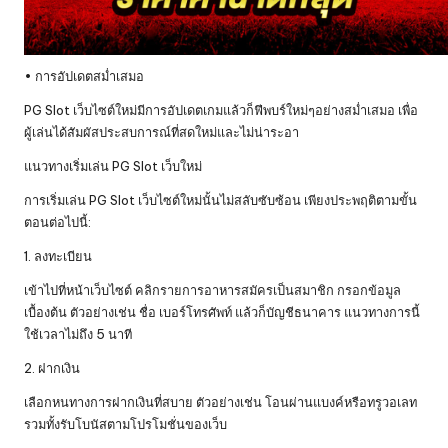
• การอัปเดตสม่ำเสมอ
PG Slot เว็บไซต์ใหม่มีการอัปเดตเกมแล้วก็ฟีพบร์ใหม่ๆอย่างสม่ำเสมอ เพื่อ
ผู้เล่นได้สัมผัสประสบการณ์ที่สดใหม่และไม่น่าระอา
แนวทางเริ่มเล่น PG Slot เว็บใหม่
การเริ่มเล่น PG Slot เว็บไซต์ใหม่นั้นไม่สลับซับซ้อน เพียงประพฤติตามขั้น
ตอนต่อไปนี้:
1. ลงทะเบียน
เข้าไปที่หน้าเว็บไซต์ คลิกรายการอาหารสมัครเป็นสมาชิก กรอกข้อมูล
เบื้องต้น ตัวอย่างเช่น ชื่อ เบอร์โทรศัพท์ แล้วก็บัญชีธนาคาร แนวทางการนี้
ใช้เวลาไม่ถึง 5 นาที
2. ฝากเงิน
เลือกหนทางการฝากเงินที่สบาย ตัวอย่างเช่น โอนผ่านแบงค์หรือทรูวอเลท
รวมทั้งรับโบนัสตามโปรโมชั่นของเว็บ