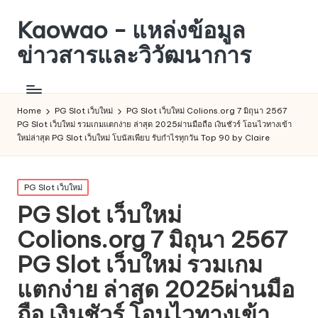
Kaowao - แหล่งข้อมูล
ข่าวสารและวิวัฒนาการ
Home
PG Slot เว็บใหม่
PG Slot เว็บใหม่ Colions.org 7 มิถุนา 2567
PG Slot เว็บใหม่ รวมเกมแตกง่าย ล่าสุด 2025ผ่านมือถือ เงินชัวร์ โอนไวทางเข้า
ใหม่ล่าสุด PG Slot เว็บใหม่ โบนัสเพียบ รับกำไรทุกวัน Top 90 by Claire
Posted
PG Slot เว็บใหม่
in
PG Slot เว็บใหม่
Colions.org 7 มิถุนา 2567
PG Slot เว็บใหม่ รวมเกม
แตกง่าย ล่าสุด 2025ผ่านมือ
ถือ เงินชัวร์ โอนไวทางเข้า