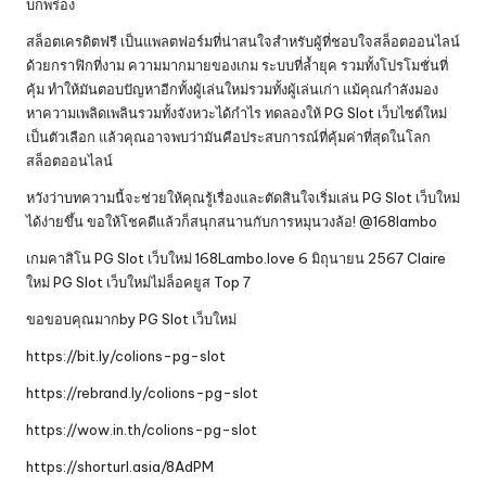
บกพร่อง
สล็อตเครดิตฟรี เป็นแพลตฟอร์มที่น่าสนใจสำหรับผู้ที่ชอบใจสล็อตออนไลน์
ด้วยกราฟิกที่งาม ความมากมายของเกม ระบบที่ล้ำยุค รวมทั้งโปรโมชั่นที่
คุ้ม ทำให้มันตอบปัญหาอีกทั้งผู้เล่นใหม่รวมทั้งผู้เล่นเก่า แม้คุณกำลังมอง
หาความเพลิดเพลินรวมทั้งจังหวะได้กำไร ทดลองให้ PG Slot เว็บไซต์ใหม่
เป็นตัวเลือก แล้วคุณอาจพบว่ามันคือประสบการณ์ที่คุ้มค่าที่สุดในโลก
สล็อตออนไลน์
หวังว่าบทความนี้จะช่วยให้คุณรู้เรื่องและตัดสินใจเริ่มเล่น PG Slot เว็บใหม่
ได้ง่ายขึ้น ขอให้โชคดีแล้วก็สนุกสนานกับการหมุนวงล้อ! @168lambo
เกมคาสิโน
PG Slot เว็บใหม่
168Lambo.love 6 มิถุนายน 2567 Claire
ใหม่ PG Slot เว็บใหม่ไม่ล็อคยูส Top 7
ขอขอบคุณมากby
PG Slot เว็บใหม่
https://bit.ly/colions-pg-slot
https://rebrand.ly/colions-pg-slot
https://wow.in.th/colions-pg-slot
https://shorturl.asia/8AdPM