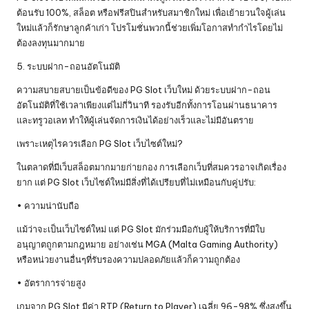
ต้อนรับ 100%,
สล็อต
หรือฟรีสปินสำหรับสมาชิกใหม่ เพื่อเย้ายวนใจผู้เล่น
ใหม่แล้วก็รักษาลูกค้าเก่า โปรโมชั่นพวกนี้ช่วยเพิ่มโอกาสทำกำไรโดยไม่
ต้องลงทุนมากมาย
5. ระบบฝาก-ถอนอัตโนมัติ
ความสบายสบายเป็นข้อดีของ PG Slot เว็บใหม่ ด้วยระบบฝาก-ถอน
อัตโนมัติที่ใช้เวลาเพียงแต่ไม่กี่วินาที รองรับอีกทั้งการโอนผ่านธนาคาร
และทรูวอเลท ทำให้ผู้เล่นจัดการเงินได้อย่างเร็วและไม่มีอันตราย
เพราะเหตุไรควรเลือก PG Slot เว็บไซต์ใหม่?
ในตลาดที่มีเว็บสล็อตมากมายก่ายกอง การเลือกเว็บที่สมควรอาจเกิดเรื่อง
ยาก แต่ PG Slot เว็บไซต์ใหม่มีสิ่งที่ได้เปรียบที่ไม่เหมือนกับคู่ปรับ:
• ความน่านับถือ
แม้ว่าจะเป็นเว็บไซต์ใหม่ แต่ PG Slot มักร่วมมือกับผู้ให้บริการที่มีใบ
อนุญาตถูกตามกฎหมาย อย่างเช่น MGA (Malta Gaming Authority)
หรือหน่วยงานอื่นๆที่รับรองความปลอดภัยแล้วก็ความถูกต้อง
• อัตราการจ่ายสูง
เกมจาก PG Slot มีค่า RTP (Return to Player) เฉลี่ย 96-98% ซึ่งสูงขึ้น