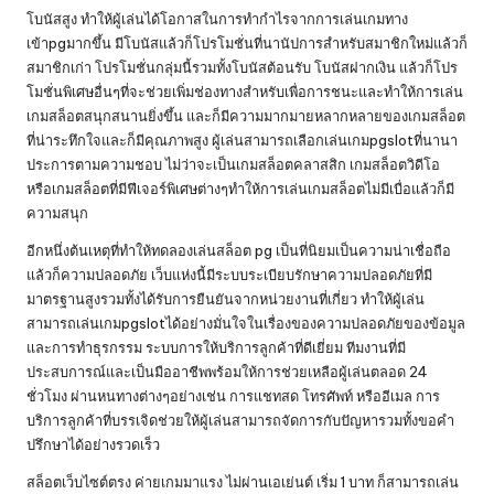
โบนัสสูง ทำให้ผู้เล่นได้โอกาสในการทำกำไรจากการเล่นเกมทาง
เข้าpgมากขึ้น มีโบนัสแล้วก็โปรโมชั่นที่นานัปการสำหรับสมาชิกใหม่แล้วก็
สมาชิกเก่า โปรโมชั่นกลุ่มนี้รวมทั้งโบนัสต้อนรับ โบนัสฝากเงิน แล้วก็โปร
โมชั่นพิเศษอื่นๆที่จะช่วยเพิ่มช่องทางสำหรับเพื่อการชนะและทำให้การเล่น
เกมสล็อตสนุกสนานยิ่งขึ้น และก็มีความมากมายหลากหลายของเกมสล็อต
ที่น่าระทึกใจและก็มีคุณภาพสูง ผู้เล่นสามารถเลือกเล่นเกมpgslotที่นานา
ประการตามความชอบ ไม่ว่าจะเป็นเกมสล็อตคลาสสิก เกมสล็อตวิดีโอ
หรือเกมสล็อตที่มีฟีเจอร์พิเศษต่างๆทำให้การเล่นเกมสล็อตไม่มีเบื่อแล้วก็มี
ความสนุก
อีกหนึ่งต้นเหตุที่ทำให้ทดลองเล่นสล็อต pg เป็นที่นิยมเป็นความน่าเชื่อถือ
แล้วก็ความปลอดภัย เว็บแห่งนี้มีระบบระเบียบรักษาความปลอดภัยที่มี
มาตรฐานสูงรวมทั้งได้รับการยืนยันจากหน่วยงานที่เกี่ยว ทำให้ผู้เล่น
สามารถเล่นเกมpgslotได้อย่างมั่นใจในเรื่องของความปลอดภัยของข้อมูล
และการทำธุรกรรม ระบบการให้บริการลูกค้าที่ดีเยี่ยม ทีมงานที่มี
ประสบการณ์และเป็นมืออาชีพพร้อมให้การช่วยเหลือผู้เล่นตลอด 24
ชั่วโมง ผ่านหนทางต่างๆอย่างเช่น การแชทสด โทรศัพท์ หรืออีเมล การ
บริการลูกค้าที่บรรเจิดช่วยให้ผู้เล่นสามารถจัดการกับปัญหารวมทั้งขอคำ
ปรึกษาได้อย่างรวดเร็ว
สล็อตเว็บไซต์ตรง ค่ายเกมมาแรง ไม่ผ่านเอเย่นต์ เริ่ม 1 บาท ก็สามารถเล่น