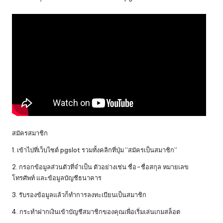
สมัครสมาชิก
1. เข้าไปที่เว็บไซต์ pgslot รวมทั้งคลิกที่ปุ่ม “สมัครเป็นสมาชิก”
2. กรอกข้อมูลส่วนตัวที่จำเป็น ตัวอย่างเช่น ชื่อ-ชื่อสกุล หมายเลข
โทรศัพท์ และข้อมูลบัญชีธนาคาร
3. รับรองข้อมูลแล้วก็ทำการลงทะเบียนเป็นสมาชิก
4. กระทำฝากเงินเข้าบัญชีสมาชิกของคุณเพื่อเริ่มเล่นเกมสล็อต