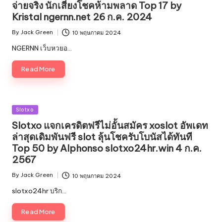
จ่ายจริง นักเสี่ยงโชคห้ามพลาด Top 17 by
Kristal ngernn.net 26 ก.ค. 2024
By
Jack Green
10 พฤษภาคม 2024
Posted
by
NGERNN เว็บหวยอ…
Read More
Posted
Slotxo
in
Slotxo แจกเครดิตฟรีไม่อั้นสมัคร xoslot อัพเดท
ล่าสุดเดิมพันฟรี slot ลุ้นโชครับโบนัสได้ทันที
Top 50 by Alphonso slotxo24hr.win 4 ก.ค.
2567
By
Jack Green
10 พฤษภาคม 2024
Posted
by
slotxo24hr บริก…
Read More