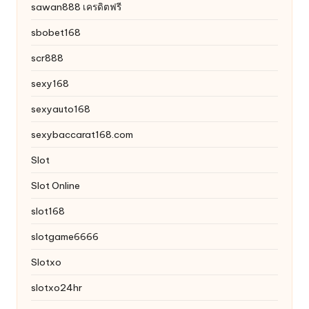
sawan888 เครดิตฟรี
sbobet168
scr888
sexy168
sexyauto168
sexybaccarat168.com
Slot
Slot Online
slot168
slotgame6666
Slotxo
slotxo24hr