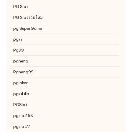
PG Slot
PG Slot เว็บใหม่
pg SuperGame
pg77
Pg99
pgheng
Pgheng99
pgjoker
pgk44b
PGSlot
pgslot168
pgslot77