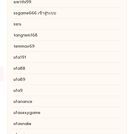
sretthi99
ssgame666 เข้าสู่ระบบ
ssru
tangtem168
temmax69
ufa191
ufa88
ufa89
ufa9
ufanance
ufasexygame
ufasnake