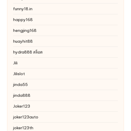
funny18.in
happy168
hengjing168
huayhit88
hydra888 สล็อต
Jili
Jilislot
jinda55
jinda888
Joker123
joker123auto
joker123th