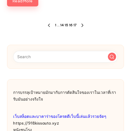
Read More
Posts
1
…
14
15
16
17
PREVIOUS
NEXT
pagination
PAGE
PAGE
การบรรลุเป้าหมายมักมากับการตัดสินใจของเราในเวลาที่เรา
รับมันอย่างจริงใจ
เว็บสล็อตและบาคาร่าของโครตดีเว็บนี้เล่นแล้วรวยจัดๆ
https://918kissauto.xyz
หนังชนโรง