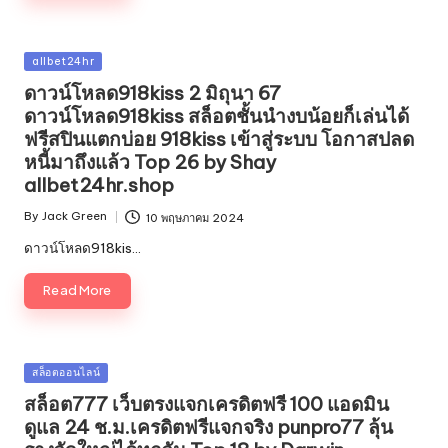
Posted
allbet24hr
in
ดาวน์โหลด918kiss 2 มิถุนา 67
ดาวน์โหลด918kiss สล็อตชั้นนำงบน้อยก็เล่นได้
ฟรีสปินแตกบ่อย 918kiss เข้าสู่ระบบ โอกาสปลด
หนี้มาถึงแล้ว Top 26 by Shay
allbet24hr.shop
By
Jack Green
10 พฤษภาคม 2024
Posted
by
ดาวน์โหลด918kis…
Read More
Posted
สล็อตออนไลน์
in
สล็อต777 เว็บตรงแจกเครดิตฟรี 100 แอดมิน
ดูแล 24 ช.ม.เครดิตฟรีแจกจริง punpro77 ลุ้น