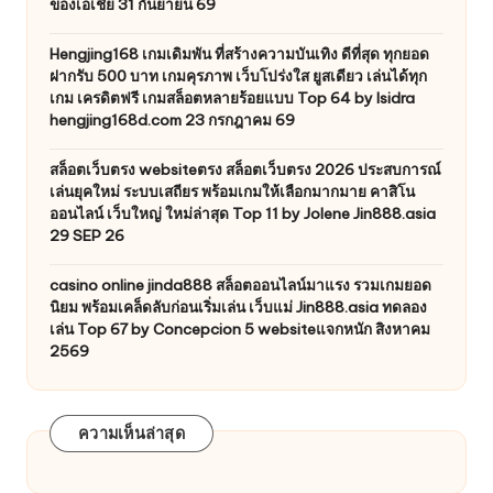
ของเอเชีย 31 กันยายน 69
Hengjing168 เกมเดิมพัน ที่สร้างความบันเทิง ดีที่สุด ทุกยอด
ฝากรับ 500 บาท เกมคุรภาพ เว็บโปร่งใส ยูสเดียว เล่นได้ทุก
เกม เครดิตฟรี เกมสล็อตหลายร้อยแบบ Top 64 by Isidra
hengjing168d.com 23 กรกฎาคม 69
สล็อตเว็บตรง websiteตรง สล็อตเว็บตรง 2026 ประสบการณ์
เล่นยุคใหม่ ระบบเสถียร พร้อมเกมให้เลือกมากมาย คาสิโน
ออนไลน์ เว็บใหญ่ ใหม่ล่าสุด Top 11 by Jolene Jin888.asia
29 SEP 26
casino online jinda888 สล็อตออนไลน์มาแรง รวมเกมยอด
นิยม พร้อมเคล็ดลับก่อนเริ่มเล่น เว็บแม่ Jin888.asia ทดลอง
เล่น Top 67 by Concepcion 5 websiteแจกหนัก สิงหาคม
2569
ความเห็นล่าสุด