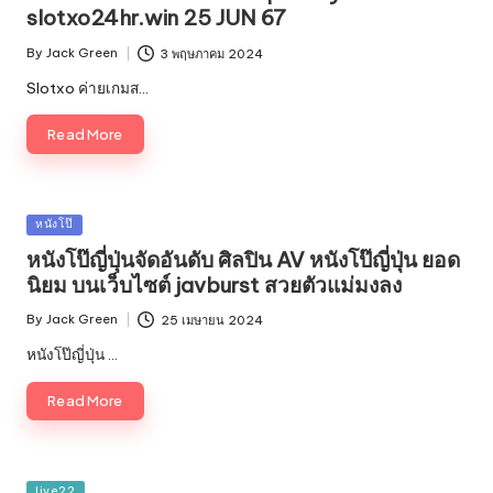
slotxo24hr.win 25 JUN 67
By
Jack Green
3 พฤษภาคม 2024
Posted
by
Slotxo ค่ายเกมส…
Read More
Posted
หนังโป๊
in
หนังโป๊ญี่ปุ่นจัดอันดับ ศิลปิน AV หนังโป๊ญี่ปุ่น ยอด
นิยม บนเว็บไซต์ javburst สวยตัวแม่มงลง
By
Jack Green
25 เมษายน 2024
Posted
by
หนังโป๊ญี่ปุ่น …
Read More
Posted
live22