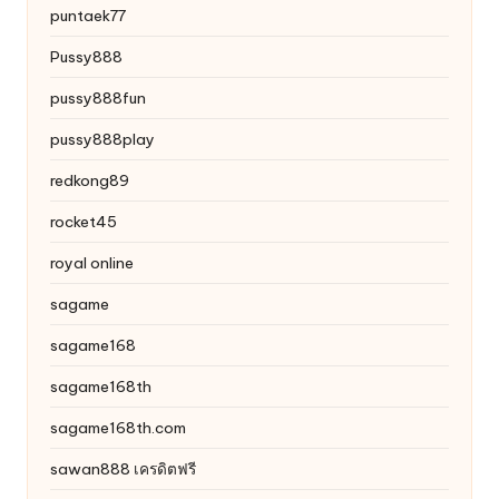
puntaek77
Pussy888
pussy888fun
pussy888play
redkong89
rocket45
royal online
sagame
sagame168
sagame168th
sagame168th.com
sawan888 เครดิตฟรี