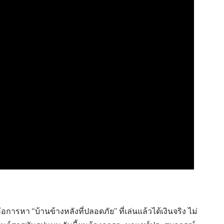
อการหา “บ้านข้างหลังที่ปลอดภัย” ที่เล่นแล้วได้เงินจริง ไม่