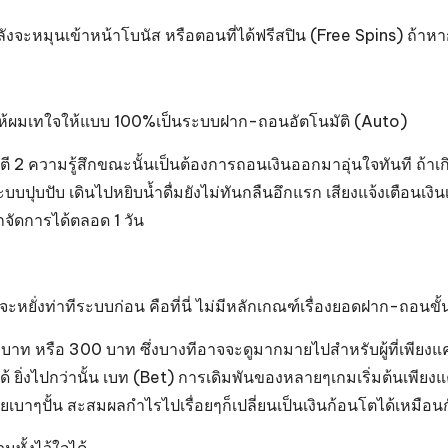
ำลังจะหมุนเข้าหน้าโบนัส หรือตอนที่ได้ฟรีสปิน (Free Spins) ถ้าห
ทำให้ผมเทใจให้แบบ 100%เป็นระบบฝาก-ถอนอัตโนมัติ (Auto)
ตี 2 ความรู้สึกขณะนั้นเป็นต้องการถอนเงินออกมาอุ่นใจทันที ถ้าเ
ะบบปุบปับ เดินไปหยิบน้ำดื่มยังไม่ทันกลืนอึกแรก เสียงแจ้งเตือนเงิน
ถจัดการได้ตลอด 1 วัน
หยั่งท่าทีระบบก่อน คือที่นี่ ไม่มีหลักเกณฑ์เรื่องยอดฝาก-ถอนขั้
0 บาท หรือ 300 บาท ซึ่งบางทีอาจจะดูมากมายไปสำหรับผู้ที่เพียงแค
้ ยิ่งไปกว่านั้น เบท (Bet) การเดิมพันของหลายๆเกมเริ่มต้นเพียง
อยเบาๆปั้น สะสมผลกำไรไปเรื่อยๆก็เปลี่ยนเป็นเงินก้อนโตได้เหมือน
ทั้งไว้ใจได้