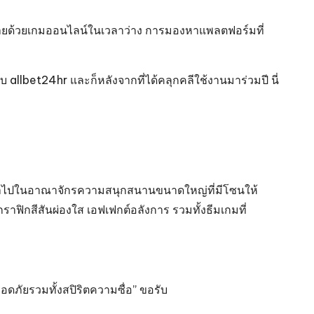
คลายด้วยเกมออนไลน์ในเวลาว่าง การมองหาแพลตฟอร์มที่
 allbet24hr และก็หลังจากที่ได้คลุกคลีใช้งานมาร่วมปี นี่
เข้าไปในอาณาจักรความสนุกสนานขนาดใหญ่ที่มีโซนให้
ฟิกสีสันผ่องใส เอฟเฟกต์อลังการ รวมทั้งธีมเกมที่
ลอดภัยรวมทั้งสปิริตความซื่อ” ขอรับ