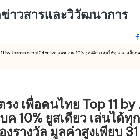
ลข่าวสารและวิวัฒนาการ
fa
1 by Jasmin allbet24hr.live แคชแบค 10% ยูสเดียว เล่นได้ทุกเกม สล็อตจบท
ตรง เพื่อคนไทย Top 11 by
ค 10% ยูสเดียว เล่นได้ทุก
องรางวัล มูลค่าสูงเพียบ 3