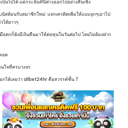
เป็นไปได้ แม้กระนั้นที่นี่ต่างออกไปอย่างสิ้นเชิง
บนัสต้อนรับสมาชิกใหม่: แจกเครดิตเพิ่มให้แบบจุกๆเอาไป
ตัวได้ยาวๆ
มือตกก็ยังมีเงินคืนมาให้ต่อทุนในวันต่อไป โดยไม่ต้องฝาก
ตลอด
นใจที่ครบวงจร
อกได้เลยว่า allbet24hr คือสวรรค์ชั้น 7