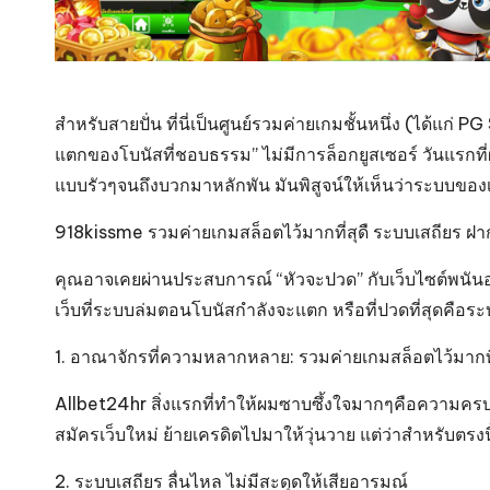
สำหรับสายปั่น ที่นี่เป็นศูนย์รวมค่ายเกมชั้นหนึ่ง (ได้แก่ P
แตกของโบนัสที่ชอบธรรม” ไม่มีการล็อกยูสเซอร์ วันแรกท
แบบรัวๆจนถึงบวกมาหลักพัน มันพิสูจน์ให้เห็นว่าระบบของเว็
918kissme รวมค่ายเกมสล็อตไว้มากที่สุดื ระบบเสถียร ฝา
คุณอาจเคยผ่านประสบการณ์ “หัวจะปวด” กับเว็บไซต์พนันออ
เว็บที่ระบบล่มตอนโบนัสกำลังจะแตก หรือที่ปวดที่สุดคื
1. อาณาจักรที่ความหลากหลาย: รวมค่ายเกมสล็อตไว้มากที
Allbet24hr สิ่งแรกที่ทำให้ผมซาบซึ้งใจมากๆคือความครบคร
สมัครเว็บใหม่ ย้ายเครดิตไปมาให้วุ่นวาย แต่ว่าสำหรับตรงนี
2. ระบบเสถียร ลื่นไหล ไม่มีสะดุดให้เสียอารมณ์