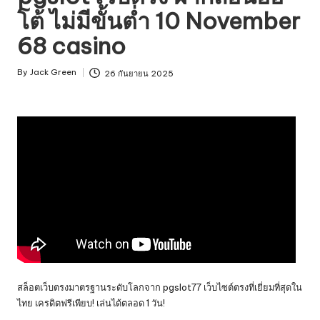
โต้ ไม่มีขั้นต่ำ 10 November
68 casino
By
Jack Green
26 กันยายน 2025
Posted
by
สล็อตเว็บตรงมาตรฐานระดับโลกจาก pgslot77 เว็บไซต์ตรงที่เยี่ยมที่สุดใน
ไทย เครดิตฟรีเพียบ! เล่นได้ตลอด 1 วัน!