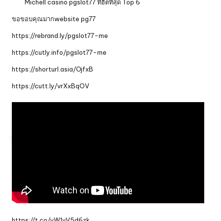
Michell casino pgslot77 ที่ฮิตที่สุด Top 6
ขอขอบคุณมากwebsite
pg77
https://rebrand.ly/pgslot77-me
https://cutly.info/pgslot77-me
https://shorturl.asia/OjfxB
https://cutt.ly/vrXxBqOV
https://t.co/yW1vV5d6zk