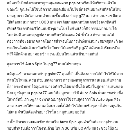
สล็อตเว็บไซต์ตรงมาตรฐานสุดยอดจาก
pgslot
พร้อมให้บริการแล้วใน
ขณะนี้! คุณจะได้ใช้บริการกับยอดเยี่ยมเว็บไซต์ตรงที่เหมาะสมที่สุดในไทย
มาตฐานระดับโลกจากค่ายเกมชั้นหนึ่งอย่าง pg77 และค่ายเกมฯลฯ มีเกม
ให้เลือกเล่นมากกว่า 1,000 เกม จัดเต็มเกมแตกหนักแตกจริง เครดิตฟรี
เพียบ! รับเครดิตฟรีได้แบบชิวๆผ่านโปรโมชั่นแล้วก็กิจกรรมมากมายได้
โดยทันที เล่นเกม pgslot แบบฟินๆได้ตลอด 24 ชั่วโมง ถ้าหากคุณไม่
ต้องการที่จะอยากคลาดโอกาสสำหรับในการทำเงินที่เหมาะสมที่สุดล่ะก็ ลง
ทะเบียนใหม่แล้วมาบันเทิงใจกับเราได้เลยทันที pg77 สมัครแล้วรับเครดิต
ฟรีได้อีกด้วย อย่าคอยช้า ลงทะเบียนใหม่แล้วเข้ามาลุยกัน!
สูตรการใช้ Auto Spin ใน pg77 แบบไม่ขาดทุน
แม้คุณเข้ามาเล่นเกมกับ pgslot77 คุณก็จำเป็นต้องอยากได้กำไรให้ได้มาก
ที่สุดใช่ไหมล่ะครับ ด้วยเหตุดังกล่าว การมองหาสูตรการเล่นเยอะล้นหลาม
ก็อาจจะช่วยทำให้คุณสามารถทำเงินได้มากขึ้นได้ หนึ่งในสูตรการเล่นยอด
นิยมสูงที่สุดบน pgslot77 เลยก็คือ สูตรการใช้ Auto Spin นั่นเองขอรับ ซึ่ง
ในพาร์ทนี้ เรา pg77 จะพาคุณมาดูการใช้งานสูตรการใช้ Auto Spin ที่จะ
สามารถช่วยให้ท่านเล่นสล็อตรวมทั้งได้กำไรได้แบบชิวๆแบบไม่ขาดทุนกัน
ไปเลย จำเป็นต้องทำอย่างไรนั้น มาดูกันเลยขอรับ!
• ตั้งปริมาณรอบเด่นชัด: ก่อนเริ่ม Auto Spin คุณจำเป็นต้องระบุจำนวน
รอบสำหรับเพื่อการใช้งานด้วย ได้แก่ 30 หรือ 50 ครั้ง มันจะช่วยให้คุณ