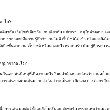
ันทำไม?
นเดียวกัน เว็บไซต์เดียวกัน เกมเดียวกัน แต่เพราะเหตุใดคำตอบของ
วกเราอาจจะมีความรู้สึกว่า เกมไม่ดี เว็บไซต์ไม่เข้า หรือดวงยัง
ได้เกิดขึ้นจากเกม เว็บไซต์ หรือดวงอะไรหรอกครับ มันอยู่ที่กระ
าเหตุมาจากอะไร?
ันเลย มันมีเหตุที่เกิดจากอะไร? ผมจำต้องบอกก่อนว่า เกมสล็อตมิได้ส
พฤติการเล่นของคนเล่นมากกว่า ไม่ว่าจะเป็นการจัดแจง การต่อกรกับเ
อการเล่น pgslot ตั้งแต่ยังไม่เริ่มเลยล่ะขอรับ เพราะเหตุว่าแนวทา