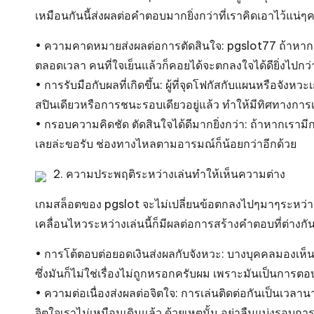
เหมือนกันนี้ส่งผลต่อคำตอบมากยิ่งกว่าที่เราคิดเอาไว้แน่ๆ
• ความคาดหมายส่งผลต่อการตัดสินใจ:
pgslot77
ถ้าหากเ
ตลอดเวลา คนที่ใจเย็นแล้วก็คอยได้จะตกลงใจได้ดียิ่งไปกว่า
• การรับมือกับผลที่เกิดขึ้น: ผู้ที่จุดโฟกัสกับแผนหรือจั
สปินเดียวหรือการชนะรอบเดียวอยู่แล้ว ทำให้มีทิศทางการเล
• กรอบความคิดชัด ตัดสินใจได้ดีมากยิ่งกว่า: ถ้าหากเรามีก
เลยล่ะขอรับ ช่องทางไหลตามอารมณ์ก็น้อยกว่าอีกด้วย
2. ความประพฤติระหว่างเล่นทำให้เห็นความต่าง
เกมสล็อตของ pgslot จะไม่เปลี่ยนข้อตกลงไปๆมาๆระหว่างเ
เคลื่อนไหวระหว่างเล่นนี้ก็มีผลต่อการสร้างคำตอบที่ต่างกั
• การโต้ตอบต่อยอดเงินส่งผลกับจังหวะ: บางบุคคลมองเห็น
ซึ่งมันก็ไม่ใช่เรื่องไม่ถูกหรอกครับผม เพราะมันเป็นการตอ
• ความต่อเนื่องส่งผลต่อจิตใจ: การเล่นติดต่อกันเป็นเ
จิตใจเราไม่เหมือนเดิมแล้ว ด้วยเหตุนั้น อย่าลืมแบ่งรอบการ