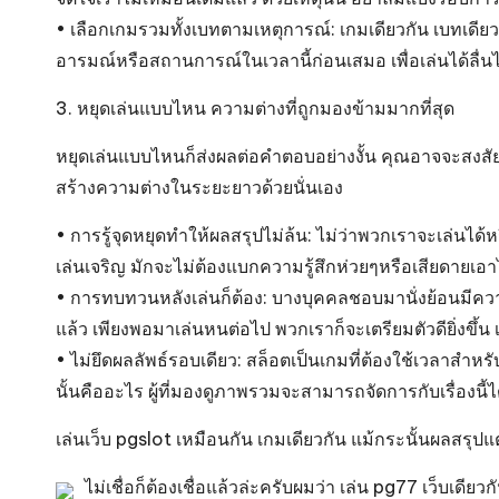
• เลือกเกมรวมทั้งเบทตามเหตุการณ์: เกมเดียวกัน เบทเดียวกั
อารมณ์หรือสถานการณ์ในเวลานี้ก่อนเสมอ เพื่อเล่นได้ลื่นไห
3. หยุดเล่นแบบไหน ความต่างที่ถูกมองข้ามมากที่สุด
หยุดเล่นแบบไหนก็ส่งผลต่อคำตอบอย่างงั้น คุณอาจจะสงสั
สร้างความต่างในระยะยาวด้วยนั่นเอง
• การรู้จุดหยุดทำให้ผลสรุปไม่ล้น: ไม่ว่าพวกเราจะเล่นไ
เล่นเจริญ มักจะไม่ต้องแบกความรู้สึกห่วยๆหรือเสียดายเอา
• การทบทวนหลังเล่นก็ต้อง: บางบุคคลชอบมานั่งย้อนมีความรู
แล้ว เพียงพอมาเล่นหนต่อไป พวกเราก็จะเตรียมตัวดียิ่งขึ้น เล
• ไม่ยึดผลลัพธ์รอบเดียว: สล็อตเป็นเกมที่ต้องใช้เวลาสำห
นั้นคืออะไร ผู้ที่มองดูภาพรวมจะสามารถจัดการกับเรื่องนี้
เล่นเว็บ pgslot เหมือนกัน เกมเดียวกัน แม้กระนั้นผลสรุปแ
ไม่เชื่อก็ต้องเชื่อแล้วล่ะครับผมว่า เล่น pg77 เว็บเดีย