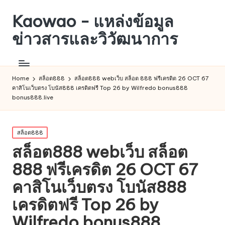
Kaowao - แหล่งข้อมูล
ข่าวสารและวิวัฒนาการ
Home
สล็อต888
สล็อต888 webเว็บ สล็อต 888 ฟรีเครดิต 26 OCT 67
คาสิโนเว็บตรง โบนัส888 เครดิตฟรี Top 26 by Wilfredo bonus888
bonus888.live
Posted
สล็อต888
in
สล็อต888 webเว็บ สล็อต
888 ฟรีเครดิต 26 OCT 67
คาสิโนเว็บตรง โบนัส888
เครดิตฟรี Top 26 by
Wilfredo bonus888