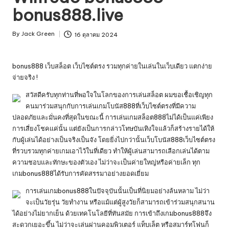
bonus888.live
By
Jack Green
16 ตุลาคม 2024
Posted
by
bonus888 เว็บสล็อต เว็บไซต์ตรง รวมทุกค่ายในเล่นในเว็บเดียว แตกง่าย
จ่ายจริง !
สวัสดีครับทุกท่านที่พอใจในโลกของการเล่น
สล็อต
ผมขอเชื้อเชิญทุก
คนมาร่วมสนุกกับการเล่นเกมโบนัส888ที่เว็บไซต์ตรงที่มีความ
ปลอดภัยและมั่นคงที่สุดในขณะนี้ การเล่นเกมสล็อต888ไม่ได้เป็นแค่เพียง
การเสี่ยงโชคแค่นั้น แต่ยังเป็นการกล่าวโทษบันเทิงใจแล้วก็สร้างรายได้ให้
กับผู้เล่นได้อย่างเป็นจริงเป็นจัง โดยยิ่งไปกว่านั้นเว็บโบนัส888เว็บไซต์ตรง
ที่รวบรวมทุกค่ายเกมเอาไว้ในที่เดียว ทำให้ผู้เล่นสามารถเลือกเล่นได้ตาม
ความชอบและทักษะของตัวเอง ไม่ว่าจะเป็นค่ายใหญ่หรือค่ายเล็ก ทุก
เกมbonus888ได้รับการคัดสรรมาอย่างยอดเยี่ยม
การเล่นเกมbonus888ในปัจจุบันนั้นเป็นที่นิยมอย่างล้นหลาม ไม่ว่า
จะเป็นวัยรุ่น วัยทำงาน หรือแม้แต่ผู้สูงวัยก็สามารถเข้าร่วมสนุกสนาน
ได้อย่างไม่ยากเย็น ด้วยเทคโนโลยีที่ทันสมัย การเข้าถึงเกมbonus888จึง
สะดวกเยอะขึ้น ไม่ว่าจะเล่นผ่านคอมพิวเตอร์ แท็บเล็ต หรือสมาร์ทโฟนก็