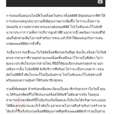
การเล่นสล็อตออนไลน์ที่เว็บสล็อตเว็บตรง สล็อต888 มีจุดเด่นมากที่ทำให้
การเล่นเกมสนุกสนานรวมทั้งมีคุณภาพมากเพิ่มขึ้น ไม่ว่าจะเป็นความ
ปลอดภัย ความหลากหลายของเกมbonus888 โปรโมชั่นและก็โบนัสที่
นานาประการ รวมทั้งการบริการลูกค้าที่ดี นอกจากนี้ เทคนิคการเล่นที่ได้
เอ่ยถึงยังช่วยเพิ่มโอกาสสำหรับการชนะแล้วก็ทำให้คุณสนุกกับการเล่น
เกมbonus888มากยิ่งขึ้น
วันนี้พวกเราขอชี้แนะเว็บไซต์สล็อตที่ครบครันที่สุด นั่นเป็น สล็อต เว็บไซต์
ตรงจากทางเราที่รวมทุกค่ายเกมสล็อตชั้นหนึ่งเอาไว้ภายในที่เดียว ไม่ว่า
คุณจะประทับใจเกมจากค่ายไหน ที่นี่มีให้คุณเลือกเล่นครบทุกค่าย นอก
เหนือจากนั้น โบนัส888 ยังมีบริการที่พร้อม ไม่ว่าจะเป็นระบบฝาก-ถอน
อัตโนมัติที่เร็วทันใจและก็ไม่เป็นอันตราย โปรโมชั่นและก็โบนัสต่างๆที่
พร้อมมอบความคุ้มค่าให้กับสมาชิกทุกคน
รวมทั้งพิเศษสุด! สำหรับคนที่ลงทะเบียนเป็นสมาชิกกับพวกเราในวันนี้ คุณ
จะได้รับเครดิตฟรีไปใช้เล่นเกมสล็อตได้ทันที ไม่ต้องฝากเงิน โดยคุณ
สามารถนำเครดิตฟรีนี้ไปลุ้นรับแจ็คพ็อตและก็เบิกเงินได้จริงผ่านระบบออ
โต้ที่สะดวกสบายและก็เร็วทันใจ อย่าคลาดโอกาสดีๆสำหรับการสร้างราย
ได้แล้วก็รื้นเริงกับเกมสล็อตที่มีคุณภาพที่สุดที่ bonus888เข้าร่วมเป็นส่วน