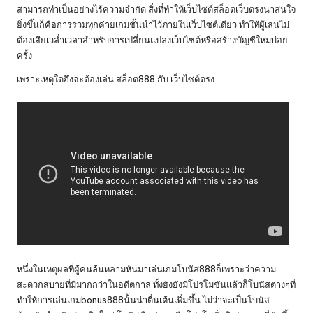
สามารถทำเป็นอย่างไร้ความจำกัด สิ่งที่ทำให้เว็บไซต์สล็อตเว็บตรงน่าสนใจ
ยิ่งขึ้นก็คือการรวมทุกค่ายเกมชั้นนำไว้ภายในเว็บไซต์เดียว ทำให้ผู้เล่นไม่
ต้องเสียเวล่ำเวลาสำหรับการเปลี่ยนแปลงเว็บไซต์หรือสร้างบัญชีใหม่บ่อย
ครั้ง
เพราะเหตุใดถึงจะต้องเล่น สล็อต888 กับ เว็บไซต์ตรง
หนึ่งในเหตุผลที่ผู้คนล้นหลามหันมาเล่นเกมโบนัส888ก็เพราะว่าความ
สะดวกสบายที่มีมากกว่าในอดีตกาล ทั้งยังยังมีโปรโมชั่นแล้วก็โบนัสต่างๆที่
ทำให้การเล่นเกมbonus888นั้นน่าตื่นเต้นเพิ่มขึ้น ไม่ว่าจะเป็นโบนัส