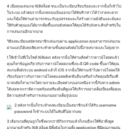
4.เมื่อคุณเล่นเกม 168สล็อต ชนะเป็นระเบียบเรียบร้อยและจากนั้นก็เข้าไป
ในระบบ แล้วต่อจากนั้นกดถอนเงินออกมาได้ทันที กล่าวได้ว่าง่ายสะดวก
และก็คุ้มให้ท่านสามารถชนะกับอุปสรรคและก็สร้างความยั่งยืนและมั่นคง
ให้กับตัวคุณเองได้มากเพิ่มขึ้นแถมยังส่งผลให้คุณได้รับจังหวะดีๆสำหรับใน
การเล่นเกมอีกมากมาย
วิธีลงทะเบียนสมัครสมาชิกเล่นเกมผ่าน application คุณสามารถเล่นเกม
ผ่านแอปได้เลยเพียงกระทำตามขั้นตอนดังต่อไปนี้ง่ายสบายและไม่ยุ่งยาก
1.ให้เข้าไปที่เว็บไซต์ 168slot หลังจากนั้นให้ท่านคิดคำว่าดาวน์โหลดแล้ว
คุณก็หาข้อมูลเกี่ยวกับการดาวน์โหลดเกมซึ่งจะมี QR code ขึ้นมาให้คุณ
สแกนทั้งยังระบบ android แล้วก็ iOS จากนั้นให้ท่านเข้าไปดาวน์โหลดให้
เรียบร้อยราวกับการดาวน์โหลดแอพพลิเคชั่นอื่นๆหรือถ้าเกิดคุณมีเรื่องที่
น่าสงสัยก็สามารถไต่ถามรายละเอียดต่างๆนอกเหนือจากนี้กับทาง admin
ได้เลยพวกเรามีความพร้อมเพรียงยินดีดูแลให้บริการอย่างเต็มเปี่ยมเพื่อคุณ
มีความสุขสำหรับการเล่นเกมอย่างเต็มรูปแบบ
2.หลังจากนั้นก็กระทำลงทะเบียนเป็นสมาชิกแล้วได้รับ username
password ก็เข้าระบบได้ในทันทีไม่ยากเลย
3.เลือกเกมที่คุณถูกใจซึ่งพวกเรามีกิจกรรมแล้วก็เกมอื่นๆให้ที่น่าดึงดูด
มากมายสำหรับ 168 สล็อต มีทั้งยังเว็บรวมทั้ง application ที่มีคุณภาพเล่น