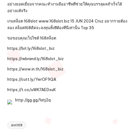
อย่างยอดเยี่ยมจากคณะทำงานมืออาชีพที่ช่วยให้คุณบรรลุผลสำเร็จได้
อย่างแท้จริง
เกมสล็อต 168slot www.168slot.biz 15 JUN 2024 Cruz อยากรวยต้อง
ลอง สล็อต168คิดจะลงทุนทั้งทีต้องที่นี่เท่านั้น Top 35
ขอขอบคุณเว็ปไซต์
168สล็อต
https://bit.ly/168slot_biz
https://rebrand.ly/168slot_biz
https://wow.in.th/168slot_biz
https://cutt.ly/YerOF9QA
https://t.co/uWK7AEDxuK
http://gg.gg/1atj2q
Tags:
slot168