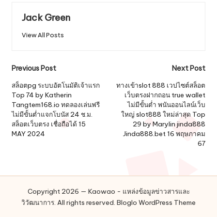
Jack Green
View All Posts
Post
Previous Post
Next Post
navigation
สล็อตpg ระบบอัตโนมัติเจ้าแรก
ทางเข้าslot 888 เวปไซต์สล็อต
Top 74 by Katherin
เว็บตรงฝากถอน true wallet
Tangtem168.io ทดลองเล่นฟรี
ไม่มีขั้นต่ำ พนันออนไลน์เว็บ
ไม่มีขั้นต่ำแจกโบนัส 24 ช.ม.
ใหญ่ slot888 ใหม่ล่าสุด Top
สล็อตเว็บตรง เชื่อถือได้ 15
29 by Marylin jinda888
MAY 2024
Jinda888.bet 16 พฤษภาคม
67
Copyright 2026 — Kaowao - แหล่งข้อมูลข่าวสารและ
วิวัฒนาการ. All rights reserved.
Bloglo WordPress Theme