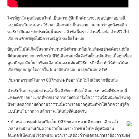
ใครที่ถูกใจ ดูหนังออนไลน์ เป็นความรู้สึกนึกคิด น่าจะเจอปัญหาอย่างนี้
แบบเดียวกันแน่นอน ใช้เวลาเลือกหนังเป็นเวลายาวนานกว่าดูหนังซะอีก
ขอรับ! เปิดมองปกประเด็นนั้นคราว หัวข้อนี้คราว อ่านเรื่องย่อ อ่านรีวิวไป
เรื่อยจนท้ายที่สุดไม่มีอารมณ์ดูไปซะดื้อรั้นๆเลย
ปัญหานี้ไม่ได้เกิดขึ้นจากจำนวนหนังที่มากเหลือเกินเพียงอย่างเดียว แต่มัน
มีต้นเหตุมาจากการที่เราไม่มีวิธีเลือกหนังที่แจ้งชัดตั้งแต่ต้นด้วย เมื่อทุกเรื่อง
ดูน่าดึงดูด มันก็ยากที่จะเลือกนั่นเอง แต่ผมมีวิธีการดีๆที่จะทำให้ท่านได้พบ
เรื่องที่ถูกอกถูกใจภายใน 5 นาทีกันไปเลย มาลุยกันเลยครับ!
เริ่มจากอารมณ์ในการ 037movie ที่อยากได้ ไม่ใช่เริ่มจากชื่อหนัง
สำหรับในการดูหนังผ่านเน็ตนั้น สิ่งที่ยากที่สุดก็คือการหาหนังที่ชื่นชอบนี่
แหละครับ อย่างแรกที่พวกเราควรถามตัวเองไม่ใช่ว่า “วันนี้มีหนังอะไรน่าดู
บ้าง” แต่ควรถามคำถามว่า “วันนี้พวกเราอยากดูหนังที่ทำให้เกิดความรู้สึก
แบบไหน” มากกว่า แล้วเราจะได้หนังที่ดีเองครับ
• กำหนดอารมณ์ก่อนเปิดเว็บ: 037movie หลายที พวกเราเสียเวล่ำ
เวลาหาหนังนานเกินความจำเป็น เพราะว่าเข้าเว็บไซต์ดูหนังผ่าน
อินเตอร์เน็ตแบบไร้จุดหมาย พวกเราแค่ต้องกำหนดก่อนว่าเราต้องการมอง