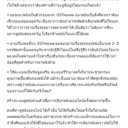
เว็บไซต์ แค่พวกเราต้องทราบดีว่าจะดูข้อมูลไหนก่อนก็พอแล้ว
• มองแนวหนังเป็นตัวกรองแรก:
037movie
แนวหนังเป็นสิ่งที่พวกเราต้อง
เช็กก่อนเสมอเลยครับ เนื่องจากว่ามันสามารถตัดตัวเลือกหนังที่ไม่ใช่ออก
ได้ไวกว่าการอ่านเรื่องย่อยาวๆหลายหน้าได้ เป็นต้นว่า ไม่ต้องการที่จะ
อยากดูหนังสยองขวัญ ก็เลือกข้ามหนังในแนวนี้ได้เลย
• อ่านเรื่องย่อสั้นๆ: 037movie ผมชอบอ่านเรื่องย่อของหนังนั้นๆแค่ 2-3
บรรทัดเท่านั้นเลยขอรับ หากยังรู้สึกไม่แน่ใจหรือรู้สึกว่ามันยังไม่ล่อใจมาก
พอ ผมก็แค่ผ่านแล้วไปหาเรื่องอื่นก่อน เนื่องจากผมเองก็ต้องการใช้เวลา
น้อยที่สุดสำหรับการหาหนังด้วย
• ใช้คะแนนเป็นข้อมูลเสริม: คะแนนรีวิวบางครั้งก็อาจจะช่วยกรอง
คุณภาพเบื้องต้นของหนังได้ แม้กระนั้นอย่าเอามันมากำทีดทุกสิ่งของหนัง
เพราะเหตุว่าหนังคะแนนกลางบางเรื่องบางทีอาจจะตรงกับจริตหรือสไตล์
ของเราเองก็ได้ครับจริงไหม?
สร้างระบบดูหนังส่วนตัวเพื่อการเลือกหนังออนไลน์ครั้งต่อมาง่ายขึ้น
คนที่หา ดูหนังออนไลน์ ได้เร็วนั้น ไม่ได้เริ่มต้นใหม่ครั้งใดก็ตามเปิด
แพลตฟอร์มเว็บครับผม แต่ว่าพวกเขามักสร้างระบบเล็กๆของตนเองในการ
จำสิ่งที่ชอบแล้วก็สิ่งที่ไม่ชอบเอาไว้แล้ว ทำให้การเลือกหนังคราวถัดไปใช้