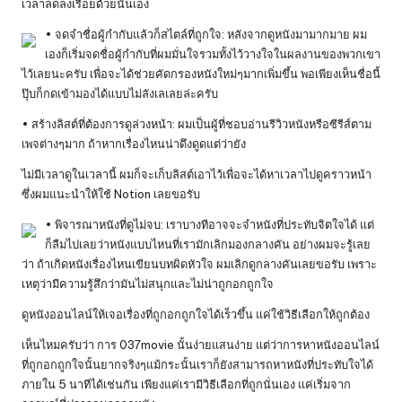
เวลาลดลงเรื่อยด้วยนั่นเอง
• จดจำชื่อผู้กำกับแล้วก็สไตล์ที่ถูกใจ: หลังจากดูหนังมามากมาย ผม
เองก็เริ่มจดชื่อผู้กำกับที่ผมมั่นใจรวมทั้งไว้วางใจในผลงานของพวกเขา
ไว้เลยนะครับ เพื่อจะได้ช่วยคัดกรองหนังใหม่ๆมากเพิ่มขึ้น พอเพียงเห็นชื่อนี้
ปุ๊บก็กดเข้ามองได้แบบไม่ลังเลเลยล่ะครับ
• สร้างลิสต์ที่ต้องการดูล่วงหน้า: ผมเป็นผู้ที่ชอบอ่านรีวิวหนังหรือซีรีส์ตาม
เพจต่างๆมาก ถ้าหากเรื่องไหนน่าดึงดูดแต่ว่ายัง
ไม่มีเวลาดูในเวลานี้ ผมก็จะเก็บลิสต์เอาไว้เพื่อจะได้หาเวลาไปดูคราวหน้า
ซึ่งผมแนะนำให้ใช้ Notion เลยขอรับ
• พิจารณาหนังที่ดูไม่จบ: เราบางทีอาจจะจำหนังที่ประทับจิตใจได้ แต่
ก็ลืมไปเลยว่าหนังแบบไหนที่เรามักเลิกมองกลางคัน อย่างผมจะรู้เลย
ว่า ถ้าเกิดหนังเรื่องไหนเขียนบทผิดหัวใจ ผมเลิกดูกลางคันเลยขอรับ เพราะ
เหตุว่ามีความรู้สึกว่ามันไม่สนุกและไม่น่าถูกอกถูกใจ
ดูหนังออนไลน์ให้เจอเรื่องที่ถูกอกถูกใจได้เร็วขึ้น แค่ใช้วิธีเลือกให้ถูกต้อง
เห็นไหมครับว่า การ 037movie นั้นง่ายแสนง่าย แต่ว่าการหาหนังออนไลน์
ที่ถูกอกถูกใจนั้นยากจริงๆแม้กระนั้นเราก็ยังสามารถหาหนังที่ประทับใจได้
ภายใน 5 นาทีได้เช่นกัน เพียงแค่เรามีวิธีเลือกที่ถูกนั่นเอง แค่เริ่มจาก