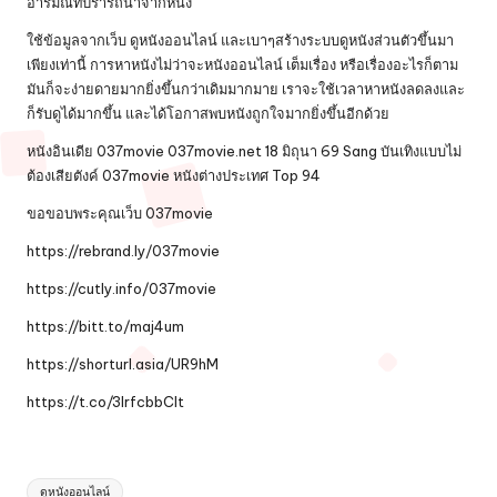
อารมณ์ที่ปรารถนาจากหนัง
ใช้ข้อมูลจากเว็บ
ดูหนังออนไลน์
และเบาๆสร้างระบบดูหนังส่วนตัวขึ้นมา
เพียงเท่านี้ การหาหนังไม่ว่าจะหนังออนไลน์ เต็มเรื่อง หรือเรื่องอะไรก็ตาม
มันก็จะง่ายดายมากยิ่งขึ้นกว่าเดิมมากมาย เราจะใช้เวลาหาหนังลดลงและ
ก็รับดูได้มากขึ้น และได้โอกาสพบหนังถูกใจมากยิ่งขึ้นอีกด้วย
หนังอินเดีย 037movie 037movie.net 18 มิถุนา 69 Sang บันเทิงแบบไม่
ต้องเสียตังค์ 037movie หนังต่างประเทศ Top 94
ขอขอบพระคุณเว็บ
037movie
https://rebrand.ly/037movie
https://cutly.info/037movie
https://bitt.to/maj4um
https://shorturl.asia/UR9hM
https://t.co/3IrfcbbClt
Tags:
ดูหนังออนไลน์