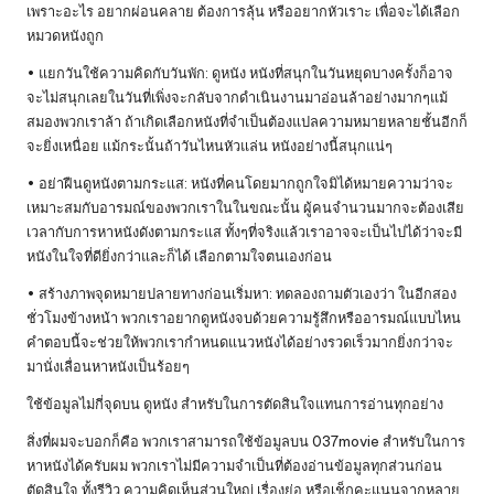
เพราะอะไร อยากผ่อนคลาย ต้องการลุ้น หรืออยากหัวเราะ เพื่อจะได้เลือก
หมวดหนังถูก
• แยกวันใช้ความคิดกับวันพัก: ดูหนัง หนังที่สนุกในวันหยุดบางครั้งก็อาจ
จะไม่สนุกเลยในวันที่เพิ่งจะกลับจากดำเนินงานมาอ่อนล้าอย่างมากๆแม้
สมองพวกเราล้า ถ้าเกิดเลือกหนังที่จำเป็นต้องแปลความหมายหลายชั้นอีกก็
จะยิ่งเหนื่อย แม้กระนั้นถ้าวันไหนหัวแล่น หนังอย่างนี้สนุกแน่ๆ
• อย่าฝืนดูหนังตามกระแส: หนังที่คนโดยมากถูกใจมิได้หมายความว่าจะ
เหมาะสมกับอารมณ์ของพวกเราในในขณะนั้น ผู้คนจำนวนมากจะต้องเสีย
เวลากับการหาหนังดังตามกระแส ทั้งๆที่จริงแล้วเราอาจจะเป็นไปได้ว่าจะมี
หนังในใจที่ดียิ่งกว่าและก็ได้ เลือกตามใจตนเองก่อน
• สร้างภาพจุดหมายปลายทางก่อนเริ่มหา: ทดลองถามตัวเองว่า ในอีกสอง
ชั่วโมงข้างหน้า พวกเราอยากดูหนังจบด้วยความรู้สึกหรืออารมณ์แบบไหน
คำตอบนี้จะช่วยให้พวกเรากำหนดแนวหนังได้อย่างรวดเร็วมากยิ่งกว่าจะ
มานั่งเลื่อนหาหนังเป็นร้อยๆ
ใช้ข้อมูลไม่กี่จุดบน ดูหนัง สำหรับในการตัดสินใจแทนการอ่านทุกอย่าง
สิ่งที่ผมจะบอกก็คือ พวกเราสามารถใช้ข้อมูลบน 037movie สำหรับในการ
หาหนังได้ครับผม พวกเราไม่มีความจำเป็นที่ต้องอ่านข้อมูลทุกส่วนก่อน
ตัดสินใจ ทั้งรีวิว ความคิดเห็นส่วนใหญ่ เรื่องย่อ หรือเช็กคะแนนจากหลาย